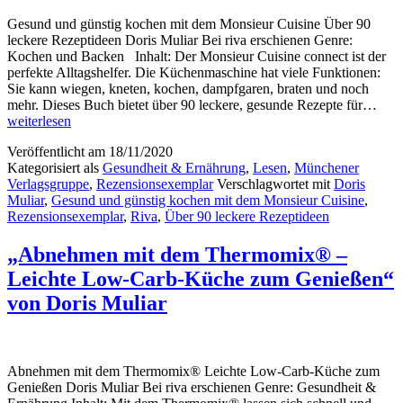
Gesund und günstig kochen mit dem Monsieur Cuisine Über 90
leckere Rezeptideen Doris Muliar Bei riva erschienen Genre:
Kochen und Backen Inhalt: Der Monsieur Cuisine connect ist der
perfekte Alltagshelfer. Die Küchenmaschine hat viele Funktionen:
Sie kann wiegen, kneten, kochen, dampfgaren, braten und noch
„Ge
mehr. Dieses Buch bietet über 90 leckere, gesunde Rezepte für…
und
weiterlesen
güns
Veröffentlicht am
18/11/2020
koc
Kategorisiert als
Gesundheit & Ernährung
,
Lesen
,
Münchener
mit
Verlagsgruppe
,
Rezensionsexemplar
Verschlagwortet mit
Doris
dem
Muliar
,
Gesund und günstig kochen mit dem Monsieur Cuisine
,
Mons
Rezensionsexemplar
,
Riva
,
Über 90 leckere Rezeptideen
Cuis
Übe
90
„Abnehmen mit dem Thermomix® –
leck
Leichte Low-Carb-Küche zum Genießen“
Reze
von
von Doris Muliar
Dori
Muli
Abnehmen mit dem Thermomix® Leichte Low-Carb-Küche zum
Genießen Doris Muliar Bei riva erschienen Genre: Gesundheit &