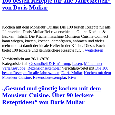
100 besten Rezepte für alle Jahreszeiten“
von Doris Muliar
Kochen mit dem Monsieur Cuisine Die 100 besten Rezepte für alle
Jahreszeiten Doris Muliar Bei riva erschienen Genre: Kochen &
Backen Inhalt: Die Küchenmaschine Monsieur Cuisine Connect
kann wiegen, kneten, kochen, dampfgaren, anbraten und vieles
mehr und ist damit der ideale Helfer in der Küche. Dieses Buch
„Kochen
bietet 100 leckere und gelingsichere Rezepte für…
weiterlesen
mit
Veröffentlicht am
20/11/2020
dem
Kategorisiert als
Gesundheit & Ernährung
,
Lesen
,
Münchener
Monsieur
Verlagsgruppe
,
Rezensionsexemplar
Verschlagwortet mit
Die 100
Cuisine.
besten Rezepte für alle Jahreszeiten
,
Doris Muliar
,
Kochen mit dem
Die
Monsieur Cuisine
,
Rezensionsexemplar
,
Riva
100
besten
Rezepte
„Gesund und günstig kochen mit dem
für
Monsieur Cuisine. Über 90 leckere
alle
Jahreszeiten“
Rezeptideen“ von Doris Muliar
von
Doris
Muliar