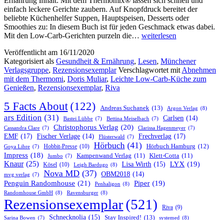
Ernährung Inhalt: Mit dem Thermomix® lassen sich schnell und
einfach leckere Gerichte zaubern. Auf Knopfdruck bereitet der
beliebte Küchenhelfer Suppen, Hauptspeisen, Desserts oder
Smoothies zu: In diesem Buch ist für jeden Geschmack etwas dabei.
„Abnehmen
Mit den Low-Carb-Gerichten purzeln die…
weiterlesen
mit
Veröffentlicht am
16/11/2020
dem
Kategorisiert als
Gesundheit & Ernährung
,
Lesen
,
Münchener
Thermomix®
Verlagsgruppe
,
Rezensionsexemplar
Verschlagwortet mit
Abnehmen
–
mit dem Thermomi
,
Doris Muliar
,
Leichte Low-Carb-Küche zum
Leichte
Genießen
,
Rezensionsexemplar
,
Riva
Low-
Carb-
5 Facts About
(122)
Küche
Andreas Suchanek
(13)
Argon Verlag
(8)
zum
ars Edition
(31)
Carlsen
(14)
Bastei Lübbe
(7)
Bettina Meiselbach
(7)
Genießen“
Christophorus Verlag
(20)
Cassandra Clare
(7)
Clarissa Hagenmeyer
(7)
von
EMF
(17)
Frechverlag
(17)
Fischer Verlage
(14)
Flüsterwald
(7)
Doris
Hörbuch
(41)
Hobbit-Presse
(10)
Hörbuch Hamburg
(12)
Goya Libre
(7)
Muliar
Impress
(18)
Kampenwand Verlag
(11)
Klett-Cotta
(11)
Jumbo
(7)
Knaur
(25)
LYX
(19)
Lisa Wirth
(15)
Kösel
(10)
Leigh Bardugo
(8)
Nova MD
(37)
OBM2018
(14)
mvg verlag
(7)
Penguin Randomhouse
(21)
Piper
(19)
Penhaligon
(8)
Randomhouse GmbH
(8)
Ravensburger
(8)
Rezensionsexemplar
(521)
Riva
(9)
Schnecknolia
(15)
Stay Inspired!
(13)
systemed
(8)
Sarina Bowen
(7)