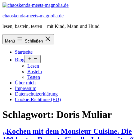
Zum
Inhalt
chaoskenda-meets-magnolia.de
springen
lesen, basteln, testen – mit Kind, Mann und Hund
Menü
Schließen
Startseite
Menü
Blog
öffnen
Lesen
Basteln
Testen
Über mich
Impressum
Datenschutzerklärung
Cookie-Richtlinie (EU)
Schlagwort:
Doris Muliar
„Kochen mit dem Monsieur Cuisine. Die