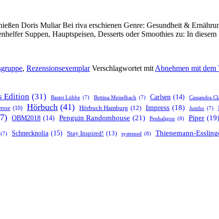
 Doris Muliar Bei riva erschienen Genre: Gesundheit & Ernährung 
henhelfer Suppen, Hauptspeisen, Desserts oder Smoothies zu: In diese
sgruppe
,
Rezensionsexemplar
Verschlagwortet mit
Abnehmen mit dem
s Edition
(31)
Carlsen
(14)
Bastei Lübbe
(7)
Bettina Meiselbach
(7)
Cassandra Cl
Hörbuch
(41)
Impress
(18)
resse
(10)
Hörbuch Hamburg
(12)
Jumbo
(7)
7)
Penguin Randomhouse
(21)
Piper
(19
OBM2018
(14)
Penhaligon
(8)
Thienemann-Essling
Schnecknolia
(15)
Stay Inspired!
(13)
systemed
(8)
(7)