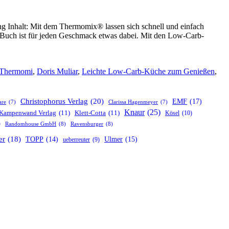
Inhalt: Mit dem Thermomix® lassen sich schnell und einfach
m Buch ist für jeden Geschmack etwas dabei. Mit den Low-Carb-
 Thermomi
,
Doris Muliar
,
Leichte Low-Carb-Küche zum Genießen
,
Christophorus Verlag
(20)
EMF
(17)
are
(7)
Clarissa Hagenmeyer
(7)
Knaur
(25)
Kampenwand Verlag
(11)
Klett-Cotta
(11)
Kösel
(10)
)
Randomhouse GmbH
(8)
Ravensburger
(8)
er
(18)
TOPP
(14)
Ulmer
(15)
ueberreuter
(9)