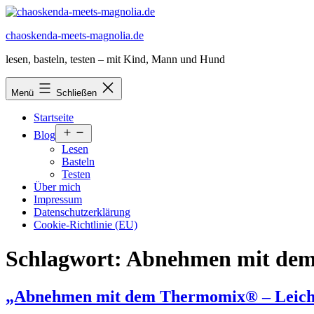
Zum
Inhalt
chaoskenda-meets-magnolia.de
springen
lesen, basteln, testen – mit Kind, Mann und Hund
Menü
Schließen
Startseite
Menü
Blog
öffnen
Lesen
Basteln
Testen
Über mich
Impressum
Datenschutzerklärung
Cookie-Richtlinie (EU)
Schlagwort:
Abnehmen mit de
„Abnehmen mit dem Thermomix® – Leicht