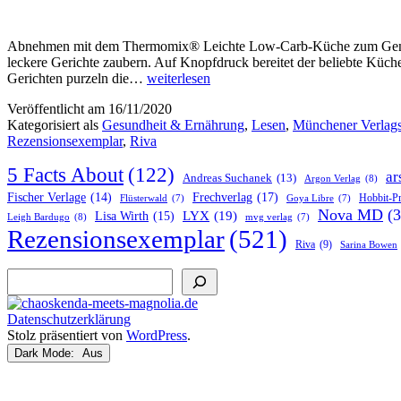
Abnehmen mit dem Thermomix® Leichte Low-Carb-Küche zum Genießen
leckere Gerichte zaubern. Auf Knopfdruck bereitet der beliebte Küc
„Abnehmen
Gerichten purzeln die…
weiterlesen
mit
Veröffentlicht am
16/11/2020
dem
Kategorisiert als
Gesundheit & Ernährung
,
Lesen
,
Münchener Verlag
Thermomix®
Rezensionsexemplar
,
Riva
–
Leichte
5 Facts About
(122)
Low-
ar
Andreas Suchanek
(13)
Argon Verlag
(8)
Carb-
Frechverlag
(17)
Fischer Verlage
(14)
Hobbit-P
Flüsterwald
(7)
Goya Libre
(7)
Küche
Nova MD
(3
LYX
(19)
Lisa Wirth
(15)
Leigh Bardugo
(8)
mvg verlag
(7)
zum
Rezensionsexemplar
(521)
Genießen“
Riva
(9)
Sarina Bowen
von
Doris
Suchen
Muliar
Datenschutzerklärung
Stolz präsentiert von
WordPress
.
Dark Mode: