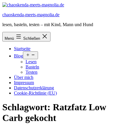
Zum
Inhalt
chaoskenda-meets-magnolia.de
springen
lesen, basteln, testen – mit Kind, Mann und Hund
Menü
Schließen
Startseite
Menü
Blog
öffnen
Lesen
Basteln
Testen
Über mich
Impressum
Datenschutzerklärung
Cookie-Richtlinie (EU)
Schlagwort:
Ratzfatz Low
Carb gekocht