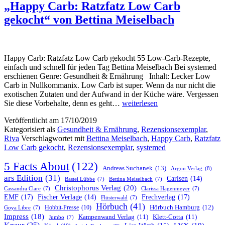
„Happy Carb: Ratzfatz Low Carb
gekocht“ von Bettina Meiselbach
Happy Carb: Ratzfatz Low Carb gekocht 55 Low-Carb-Rezepte,
einfach und schnell für jeden Tag Bettina Meiselbach Bei systemed
erschienen Genre: Gesundheit & Ernährung Inhalt: Lecker Low
Carb in Nullkommanix. Low Carb ist super. Wenn da nur nicht die
exotischen Zutaten und der Aufwand in der Küche wäre. Vergessen
„Happy
Sie diese Vorbehalte, denn es geht…
weiterlesen
Carb:
Veröffentlicht am
17/10/2019
Ratzfatz
Kategorisiert als
Gesundheit & Ernährung
,
Rezensionsexemplar
,
Low
Riva
Verschlagwortet mit
Bettina Meiselbach
,
Happy Carb
,
Ratzfatz
Carb
Low Carb gekocht
,
Rezensionsexemplar
,
systemed
gekocht“
von
5 Facts About
(122)
Bettina
Andreas Suchanek
(13)
Argon Verlag
(8)
Meiselbach
ars Edition
(31)
Carlsen
(14)
Bastei Lübbe
(7)
Bettina Meiselbach
(7)
Christophorus Verlag
(20)
Cassandra Clare
(7)
Clarissa Hagenmeyer
(7)
EMF
(17)
Frechverlag
(17)
Fischer Verlage
(14)
Flüsterwald
(7)
Hörbuch
(41)
Hobbit-Presse
(10)
Hörbuch Hamburg
(12)
Goya Libre
(7)
Impress
(18)
Kampenwand Verlag
(11)
Klett-Cotta
(11)
Jumbo
(7)