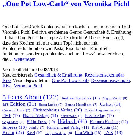
„One Pot Low-Carb“ von Veronika Pichl
One Pot Low-Carb Kohlenhydratarm kochen – mit nur einem Topf
Veronika Pichl Bei riva erschienen Genre: Gesundheit & Ernährung
Inhalt: One Pot – die simple Art zu kochen! Dieses Buch zeigt,
dass das Kochen mit nur einem Topf nicht nur mit
Kohlenhydratbomben wie Pasta, Risotto oder Kartoffeln
funktioniert, sondern problemlos auch mit Low-Carb-Gerichten,
„One
die…
weiterlesen
Pot
Veröffentlicht am
05/08/2019
Low-
Kategorisiert als
Gesundheit & Ernährung
,
Rezensionsexemplar
,
Carb“
Riva
Verschlagwortet mit
One Pot Low-Carb
,
Rezensionsexemplar
,
von
Riva
,
Veronika Pichl
Veronika
Pichl
5 Facts About
(122)
Andreas Suchanek
(13)
Argon Verlag
(8)
ars Edition
(31)
Carlsen
(14)
Bastei Lübbe
(7)
Bettina Meiselbach
(7)
Christophorus Verlag
(20)
Cassandra Clare
(7)
Clarissa Hagenmeyer
(7)
EMF
(17)
Frechverlag
(17)
Fischer Verlage
(14)
Flüsterwald
(7)
Hörbuch
(41)
Hobbit-Presse
(10)
Hörbuch Hamburg
(12)
Goya Libre
(7)
Impress
(18)
Kampenwand Verlag
(11)
Klett-Cotta
(11)
Jumbo
(7)
Knaur
(25)
LYX
(19)
Lisa Wirth
(15)
Kösel
(10)
Leigh Bardugo
(8)