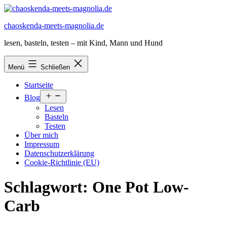
Zum
Inhalt
chaoskenda-meets-magnolia.de
springen
lesen, basteln, testen – mit Kind, Mann und Hund
Menü
Schließen
Startseite
Menü
Blog
öffnen
Lesen
Basteln
Testen
Über mich
Impressum
Datenschutzerklärung
Cookie-Richtlinie (EU)
Schlagwort:
One Pot Low-
Carb