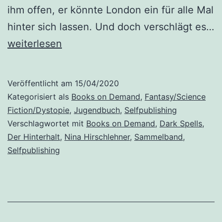
ihm offen, er könnte London ein für alle Mal
hinter sich lassen. Und doch verschlägt es…
„Dark
weiterlesen
Spells:
Sammelband
Veröffentlicht am
15/04/2020
2:
Kategorisiert als
Books on Demand
,
Fantasy/Science
Der
Fiction/Dystopie
,
Jugendbuch
,
Selfpublishing
Verschlagwortet mit
Books on Demand
,
Dark Spells
,
Hinterhalt“
Der Hinterhalt
,
Nina Hirschlehner
,
Sammelband
,
von
Selfpublishing
Nina
Hirschlehner