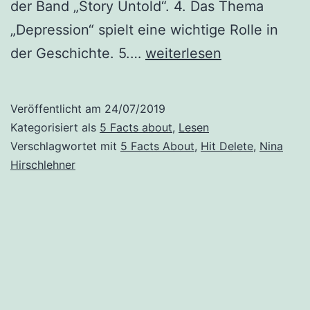
der Band „Story Untold“. 4. Das Thema
„Depression“ spielt eine wichtige Rolle in
5
der Geschichte. 5.…
weiterlesen
Facts
about
Veröffentlicht am
24/07/2019
„Hit
Kategorisiert als
5 Facts about
,
Lesen
Delete“
Verschlagwortet mit
5 Facts About
,
Hit Delete
,
Nina
Hirschlehner
von
Nina
Hirschlehner