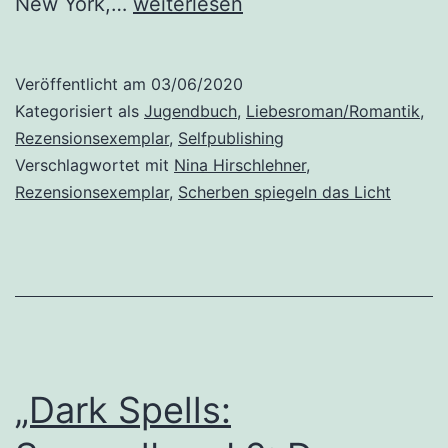
„Scherben
New York,…
weiterlesen
spiegeln
das
Veröffentlicht am
03/06/2020
Licht“
Kategorisiert als
Jugendbuch
,
Liebesroman/Romantik
,
von
Rezensionsexemplar
,
Selfpublishing
Verschlagwortet mit
Nina Hirschlehner
,
Nina
Rezensionsexemplar
,
Scherben spiegeln das Licht
Hirschlehner
„Dark Spells: