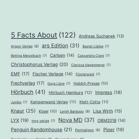
5 Facts About
(122)
Andreas Suchanek
(13)
ars Edition
(31)
Argon Verlag
(8)
Bastei Lübbe
(7)
Carlsen
(14)
Bettina Meiselbach
(7)
Cassandra Clare
(7)
Christophorus Verlag
(20)
Clarissa Hagenmeyer
(7)
EMF
(17)
Fischer Verlage
(14)
Flüsterwald
(7)
Frechverlag
(17)
Hobbit-Presse
(10)
Goya Libre
(7)
Hörbuch
(41)
Impress
(18)
Hörbuch Hamburg
(12)
Kampenwand Verlag
(11)
Klett-Cotta
(11)
Jumbo
(7)
Knaur
(25)
Lisa Wirth
(15)
Kösel
(10)
Leigh Bardugo
(8)
Nova MD
(37)
LYX
(19)
OBM2018
(14)
mvg verlag
(7)
Penguin Randomhouse
(21)
Piper
(19)
Penhaligon
(8)