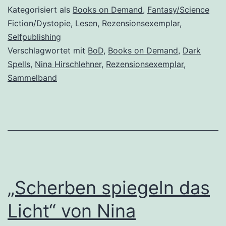
Der
Kategorisiert als
Books on Demand
,
Fantasy/Science
Kampf“
Fiction/Dystopie
,
Lesen
,
Rezensionsexemplar
,
Selfpublishing
von
Verschlagwortet mit
BoD
,
Books on Demand
,
Dark
Nina
Spells
,
Nina Hirschlehner
,
Rezensionsexemplar
,
Hirschlehner
Sammelband
„Scherben spiegeln das
Licht“ von Nina