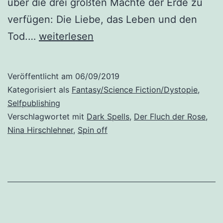
über die drei größten Mächte der Erde zu
verfügen: Die Liebe, das Leben und den
„Der
Tod.…
weiterlesen
Fluch
der
Veröffentlicht am
06/09/2019
Rose“
Kategorisiert als
Fantasy/Science Fiction/Dystopie
,
von
Selfpublishing
Verschlagwortet mit
Dark Spells
,
Der Fluch der Rose
,
Nina
Nina Hirschlehner
,
Spin off
Hirschlehner