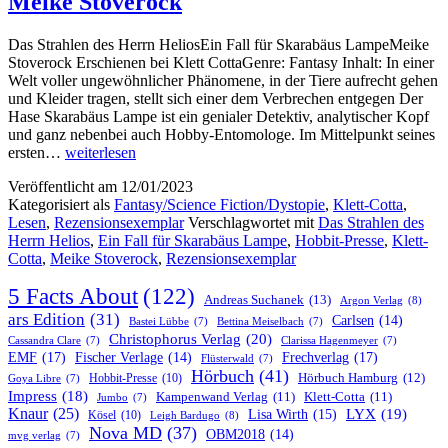
Meike Stoverock
Das Strahlen des Herrn HeliosEin Fall für Skarabäus LampeMeike
Stoverock Erschienen bei Klett CottaGenre: Fantasy Inhalt: In einer
Welt voller ungewöhnlicher Phänomene, in der Tiere aufrecht gehen
und Kleider tragen, stellt sich einer dem Verbrechen entgegen Der
Hase Skarabäus Lampe ist ein genialer Detektiv, analytischer Kopf
und ganz nebenbei auch Hobby-Entomologe. Im Mittelpunkt seines
„Das
ersten…
weiterlesen
Strahlen
Veröffentlicht am
12/01/2023
des
Kategorisiert als
Fantasy/Science Fiction/Dystopie
,
Klett-Cotta
,
Herrn
Lesen
,
Rezensionsexemplar
Verschlagwortet mit
Das Strahlen des
Helios“
Herrn Helios
,
Ein Fall für Skarabäus Lampe
,
Hobbit-Presse
,
Klett-
von
Cotta
,
Meike Stoverock
,
Rezensionsexemplar
Meike
Stoverock
5 Facts About
(122)
Andreas Suchanek
(13)
Argon Verlag
(8)
ars Edition
(31)
Carlsen
(14)
Bastei Lübbe
(7)
Bettina Meiselbach
(7)
Christophorus Verlag
(20)
Cassandra Clare
(7)
Clarissa Hagenmeyer
(7)
EMF
(17)
Frechverlag
(17)
Fischer Verlage
(14)
Flüsterwald
(7)
Hörbuch
(41)
Hobbit-Presse
(10)
Hörbuch Hamburg
(12)
Goya Libre
(7)
Impress
(18)
Kampenwand Verlag
(11)
Klett-Cotta
(11)
Jumbo
(7)
Knaur
(25)
LYX
(19)
Lisa Wirth
(15)
Kösel
(10)
Leigh Bardugo
(8)
Nova MD
(37)
OBM2018
(14)
mvg verlag
(7)