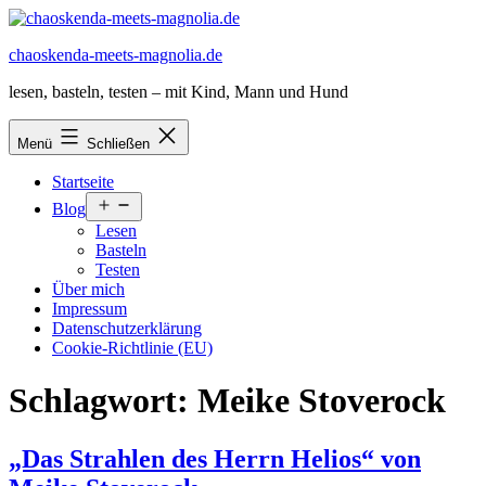
Zum
Inhalt
chaoskenda-meets-magnolia.de
springen
lesen, basteln, testen – mit Kind, Mann und Hund
Menü
Schließen
Startseite
Menü
Blog
öffnen
Lesen
Basteln
Testen
Über mich
Impressum
Datenschutzerklärung
Cookie-Richtlinie (EU)
Schlagwort:
Meike Stoverock
„Das Strahlen des Herrn Helios“ von