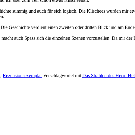
d ich aber zum Teil schon etwas Klischeehaft.
chichte stimmig und auch für sich logisch. Die Klischees wurden mir et
en.
. Die Geschichte verdient einen zweiten oder dritten Blick und am Ende w
macht auch Spass sich die einzelnen Szenen vorzustellen. Da mir der Ei
n
,
Rezensionsexemplar
Verschlagwortet mit
Das Strahlen des Herrn Hel