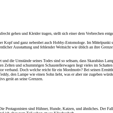
frecht gehen und Kleider tragen, stellt sich einer dem Verbrechen entg
cher Kopf und ganz nebenbei auch Hobby-Entomologe. Im Mittelpunkt sei
entlicher Ausstattung und fehlender Weitsicht wie üblich an ihre Grenz
 und die Umstände seines Todes sind so seltsam, dass Skarabäus Lampe 
en Zelten und schummrigen Schaustellerwagen liegt vieles im Schatten 
tor verband. Doch welche reicht für ein Mordmotiv? Bei seinen Ermittl
ddy, den Lampe wie einen Sohn liebt, was er aber nie zugeben würde. 
ivs gerät an seine Grenzen.
Die Protagonisten sind Hühner, Hunde, Katzen, und ähnliches. Der Fall