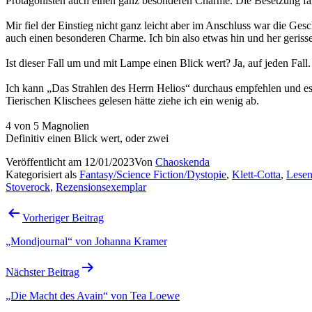
Protagonisten auch einen ganz besonderen Charme. Die Besetzung fan
Mir fiel der Einstieg nicht ganz leicht aber im Anschluss war die Ges
auch einen besonderen Charme. Ich bin also etwas hin und her geriss
Ist dieser Fall um und mit Lampe einen Blick wert? Ja, auf jeden Fall
Ich kann „Das Strahlen des Herrn Helios“ durchaus empfehlen und es 
Tierischen Klischees gelesen hätte ziehe ich ein wenig ab.
4 von 5 Magnolien
Definitiv einen Blick wert, oder zwei
Veröffentlicht am
12/01/2023
Von
Chaoskenda
Kategorisiert als
Fantasy/Science Fiction/Dystopie
,
Klett-Cotta
,
Lese
Stoverock
,
Rezensionsexemplar
Beitragsnavigation
Vorheriger Beitrag
„Mondjournal“ von Johanna Kramer
Nächster Beitrag
„Die Macht des Avain“ von Tea Loewe