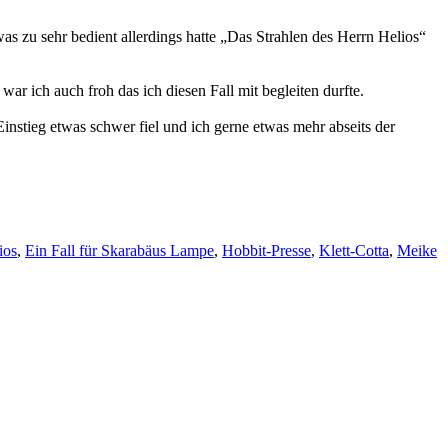
was zu sehr bedient allerdings hatte „Das Strahlen des Herrn Helios“
ar ich auch froh das ich diesen Fall mit begleiten durfte.
nstieg etwas schwer fiel und ich gerne etwas mehr abseits der
ios
,
Ein Fall für Skarabäus Lampe
,
Hobbit-Presse
,
Klett-Cotta
,
Meike