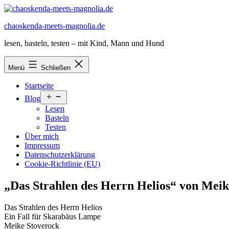
Zum
Inhalt
chaoskenda-meets-magnolia.de
springen
lesen, basteln, testen – mit Kind, Mann und Hund
Menü
Schließen
Startseite
Menü
Blog
öffnen
Lesen
Basteln
Testen
Über mich
Impressum
Datenschutzerklärung
Cookie-Richtlinie (EU)
„Das Strahlen des Herrn Helios“ von Meik
Das Strahlen des Herrn Helios
Ein Fall für Skarabäus Lampe
Meike Stoverock