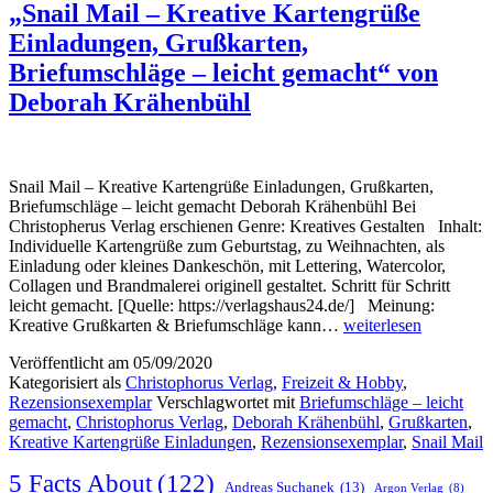
„Snail Mail – Kreative Kartengrüße
Einladungen, Grußkarten,
Briefumschläge – leicht gemacht“ von
Deborah Krähenbühl
Snail Mail – Kreative Kartengrüße Einladungen, Grußkarten,
Briefumschläge – leicht gemacht Deborah Krähenbühl Bei
Christopherus Verlag erschienen Genre: Kreatives Gestalten Inhalt:
Individuelle Kartengrüße zum Geburtstag, zu Weihnachten, als
Einladung oder kleines Dankeschön, mit Lettering, Watercolor,
Collagen und Brandmalerei originell gestaltet. Schritt für Schritt
leicht gemacht. [Quelle: https://verlagshaus24.de/] Meinung:
„Snail
Kreative Grußkarten & Briefumschläge kann…
weiterlesen
Mail
Veröffentlicht am
05/09/2020
–
Kategorisiert als
Christophorus Verlag
,
Freizeit & Hobby
,
Kreative
Rezensionsexemplar
Verschlagwortet mit
Briefumschläge – leicht
Kartengrüße
gemacht
,
Christophorus Verlag
,
Deborah Krähenbühl
,
Grußkarten
,
Einladungen,
Kreative Kartengrüße Einladungen
,
Rezensionsexemplar
,
Snail Mail
Grußkarten,
Briefumschläge
5 Facts About
(122)
–
Andreas Suchanek
(13)
Argon Verlag
(8)