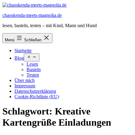
Zum
Inhalt
chaoskenda-meets-magnolia.de
springen
lesen, basteln, testen – mit Kind, Mann und Hund
Menü
Schließen
Startseite
Menü
Blog
öffnen
Lesen
Basteln
Testen
Über mich
Impressum
Datenschutzerklärung
Cookie-Richtlinie (EU)
Schlagwort:
Kreative
Kartengrüße Einladungen