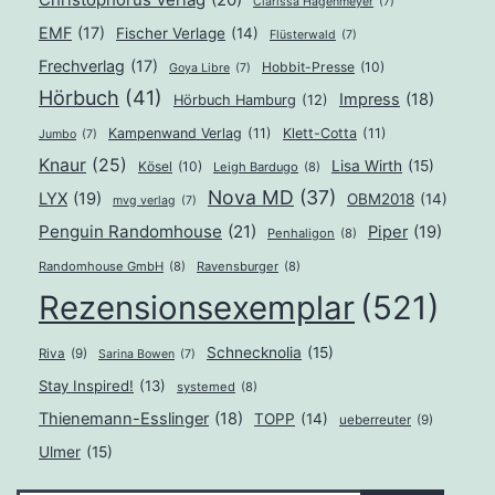
Clarissa Hagenmeyer
(7)
EMF
(17)
Fischer Verlage
(14)
Flüsterwald
(7)
Frechverlag
(17)
Hobbit-Presse
(10)
Goya Libre
(7)
Hörbuch
(41)
Impress
(18)
Hörbuch Hamburg
(12)
Kampenwand Verlag
(11)
Klett-Cotta
(11)
Jumbo
(7)
Knaur
(25)
Lisa Wirth
(15)
Kösel
(10)
Leigh Bardugo
(8)
Nova MD
(37)
LYX
(19)
OBM2018
(14)
mvg verlag
(7)
Penguin Randomhouse
(21)
Piper
(19)
Penhaligon
(8)
Randomhouse GmbH
(8)
Ravensburger
(8)
Rezensionsexemplar
(521)
Schnecknolia
(15)
Riva
(9)
Sarina Bowen
(7)
Stay Inspired!
(13)
systemed
(8)
Thienemann-Esslinger
(18)
TOPP
(14)
ueberreuter
(9)
Ulmer
(15)