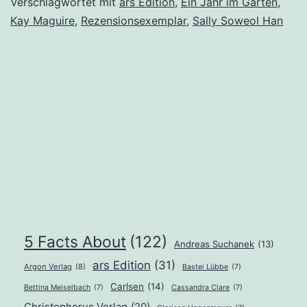
Verschlagwortet mit
ars Edition
,
Ein Jahr im Garten
,
Maguire,
Kay Maguire
,
Rezensionsexemplar
,
Sally Soweol Han
Sally
Soweol
Han
5 Facts About
(122)
Andreas Suchanek
(13)
ars Edition
(31)
Argon Verlag
(8)
Bastei Lübbe
(7)
Carlsen
(14)
Bettina Meiselbach
(7)
Cassandra Clare
(7)
Christophorus Verlag
(20)