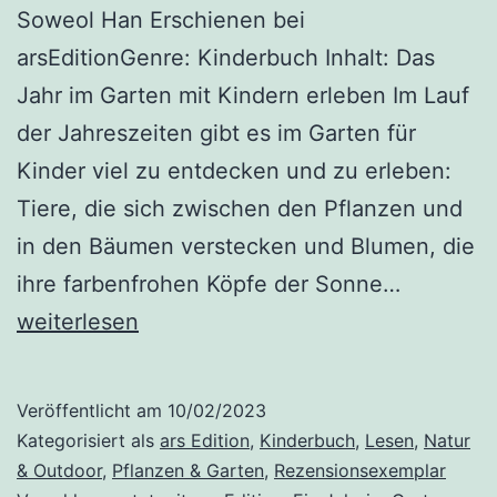
Soweol Han Erschienen bei
arsEditionGenre: Kinderbuch Inhalt: Das
Jahr im Garten mit Kindern erleben Im Lauf
der Jahreszeiten gibt es im Garten für
Kinder viel zu entdecken und zu erleben:
Tiere, die sich zwischen den Pflanzen und
in den Bäumen verstecken und Blumen, die
„Ein
ihre farbenfrohen Köpfe der Sonne…
Jahr
weiterlesen
im
Garten“
Veröffentlicht am
10/02/2023
von
Kategorisiert als
ars Edition
,
Kinderbuch
,
Lesen
,
Natur
Kay
& Outdoor
,
Pflanzen & Garten
,
Rezensionsexemplar