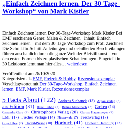
„Einfach Zeichnen lernen. Der 30-Tage-
Workshop“ von Mark Kistler
Einfach Zeichnen lernen Der 30-Tage-Workshop Mark Kistler Bei
EMF erschienen Genre: Malen & Zeichnen Inhalt: Einfach
zeichnen lernen – mit dem 30-Tage-Workshop zum Profi-Zeichner!
Die Schritt-für-Schritt-Anleitungen und detaillierten Beschreibungen
führen anschaulich durch die ganze Welt der Bleistiftkunst – von
den ersten Formen bis zu plastischen Schattierungen. Eingeteilt in
„Einfach
30 Lektionen lernt man hier alles…
weiterlesen
Zeichnen
Veröffentlicht am
26/10/2020
lernen.
Kategorisiert als
EMF
,
Freizeit & Hobby
,
Rezensionsexemplar
Der
Verschlagwortet mit
Der 30-Tage-Workshop
,
Einfach Zeichnen
30-
lernen
,
EMF
,
Mark Kistler
,
Rezensionsexemplar
Tage-
Workshop“
5 Facts About
(122)
von
Andreas Suchanek
(13)
Argon Verlag
(8)
Mark
ars Edition
(31)
Carlsen
(14)
Bastei Lübbe
(7)
Bettina Meiselbach
(7)
Kistler
Christophorus Verlag
(20)
Cassandra Clare
(7)
Clarissa Hagenmeyer
(7)
EMF
(17)
Frechverlag
(17)
Fischer Verlage
(14)
Flüsterwald
(7)
Hörbuch
(41)
Hobbit-Presse
(10)
Hörbuch Hamburg
(12)
Goya Libre
(7)