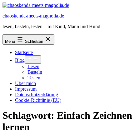
Zum
Inhalt
chaoskenda-meets-magnolia.de
springen
lesen, basteln, testen – mit Kind, Mann und Hund
Menü
Schließen
Startseite
Menü
Blog
öffnen
Lesen
Basteln
Testen
Über mich
Impressum
Datenschutzerklärung
Cookie-Richtlinie (EU)
Schlagwort:
Einfach Zeichnen
lernen