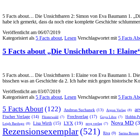
5 Facts about… Die Unsichtbaren 2: Simon von Eva Baumann 1. „Die U
habe ich gemerkt, dass da noch eine komplette Geschichte schlummert.
Veröffentlicht am
06/07/2019
Kategorisiert als
5 Facts about
,
Lesen
Verschlagwortet mit
5 Facts Ab
5 Facts about „Die Unsichtbaren 1: Elain
5 Facts about… Die Unsichtbaren 1: Elaine von Eva Baumann 1. Die 
bisschen was an Geschichte da 2. Ich habe mich gegen historische Ko
Veröffentlicht am
03/07/2019
Kategorisiert als
5 Facts about
,
Lesen
Verschlagwortet mit
5 Facts Ab
5 Facts About
(122)
ar
Andreas Suchanek
(13)
Argon Verlag
(8)
Frechverlag
(17)
Fischer Verlage
(14)
Hobbit-P
Flüsterwald
(7)
Goya Libre
(7)
Nova MD
(3
LYX
(19)
Lisa Wirth
(15)
Leigh Bardugo
(8)
mvg verlag
(7)
Rezensionsexemplar
(521)
Riva
(9)
Sarina Bowen