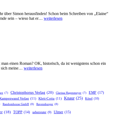
ehr über Simon herausfinden! Schon beim Schreiben von „Elaine“
5
remde sein – wieso hat er…
weiterlesen
Facts
about
„Die
Unsichtbaren
2:
Simon“
von
Eva
Baumann
 man einen Roman? OK, historisch, da ist wenigstens schon ein
5
ss sich meine…
weiterlesen
Facts
about
„Die
Unsichtbaren
1:
Christophorus Verlag
(20)
EMF
(17)
are
(7)
Clarissa Hagenmeyer
(7)
Elaine“
Knaur
(25)
Kampenwand Verlag
(11)
Klett-Cotta
(11)
Kösel
(10)
von
)
Randomhouse GmbH
(8)
Ravensburger
(8)
Eva
Baumann
er
(18)
TOPP
(14)
Ulmer
(15)
ueberreuter
(9)