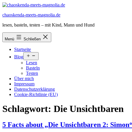
Zum
Inhalt
chaoskenda-meets-magnolia.de
springen
lesen, basteln, testen – mit Kind, Mann und Hund
Menü
Schließen
Startseite
Menü
Blog
öffnen
Lesen
Basteln
Testen
Über mich
Impressum
Datenschutzerklärung
Cookie-Richtlinie (EU)
Schlagwort:
Die Unsichtbaren
5 Facts about „Die Unsichtbaren 2: Simo