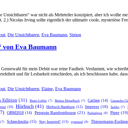
nsichtbaren“ war nicht als Mehrteiler konzipiert, aber ich wollte m
 2.) Nicolas Irving sollte eigentlich der ultimativ coole, mysteriöse F
out
,
Die Unsichtbaren
,
Eva Baumann
,
Simon
e“ von Eva Baumann
Genrewahl für mein Debüt war reine Faulheit. Verdammt, wie schreibt
rrektheit und für Lesbarkeit entschieden, als ich beschlossen habe, da
out
,
Die Unsichtbaren
,
Elaine
,
Eva Baumann
s Edition
(31)
Carlsen
(14)
Bastei Lübbe
(7)
Bettina Meiselbach
(7)
Cassandra Cl
Hörbuch
(41)
Impress
(18)
resse
(10)
Hörbuch Hamburg
(12)
Jumbo
(7)
7)
Penguin Randomhouse
(21)
Piper
(19
OBM2018
(14)
Penhaligon
(8)
Thienemann-Essling
Schnecknolia
(15)
Stay Inspired!
(13)
systemed
(8)
(7)