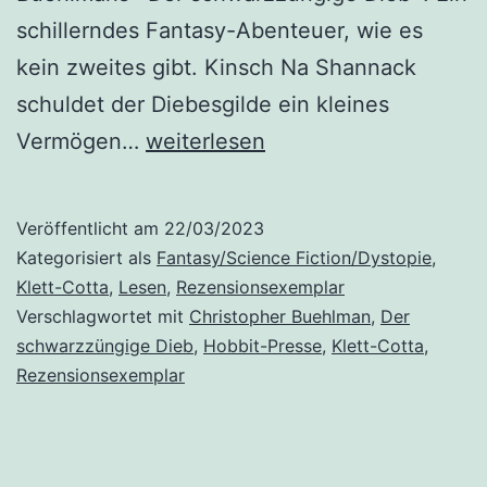
schillerndes Fantasy-Abenteuer, wie es
kein zweites gibt. Kinsch Na Shannack
schuldet der Diebesgilde ein kleines
„Schwarzzunge
Vermögen…
weiterlesen
(1):
Der
Veröffentlicht am
22/03/2023
schwarzzüngige
Kategorisiert als
Fantasy/Science Fiction/Dystopie
,
Dieb“
Klett-Cotta
,
Lesen
,
Rezensionsexemplar
Verschlagwortet mit
Christopher Buehlman
,
Der
von
schwarzzüngige Dieb
,
Hobbit-Presse
,
Klett-Cotta
,
Christopher
Rezensionsexemplar
Buehlman