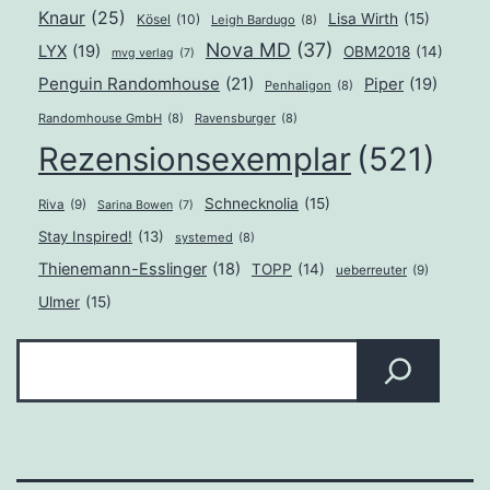
Knaur
(25)
Lisa Wirth
(15)
Kösel
(10)
Leigh Bardugo
(8)
Nova MD
(37)
LYX
(19)
OBM2018
(14)
mvg verlag
(7)
Penguin Randomhouse
(21)
Piper
(19)
Penhaligon
(8)
Randomhouse GmbH
(8)
Ravensburger
(8)
Rezensionsexemplar
(521)
Schnecknolia
(15)
Riva
(9)
Sarina Bowen
(7)
Stay Inspired!
(13)
systemed
(8)
Thienemann-Esslinger
(18)
TOPP
(14)
ueberreuter
(9)
Ulmer
(15)
Suchen