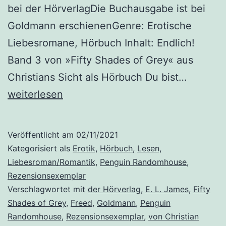
bei der HörverlagDie Buchausgabe ist bei
Goldmann erschienenGenre: Erotische
Liebesromane, Hörbuch Inhalt: Endlich!
Band 3 von »Fifty Shades of Grey« aus
„Fifty
Christians Sicht als Hörbuch Du bist…
Shades
weiterlesen
of
Grey
Veröffentlicht am
02/11/2021
aus
Kategorisiert als
Erotik
,
Hörbuch
,
Lesen
,
Christia
Liebesroman/Romantik
,
Penguin Randomhouse
,
Rezensionsexemplar
Sicht
Verschlagwortet mit
der Hörverlag
,
E. L. James
,
Fifty
erzählt
Shades of Grey
,
Freed
,
Goldmann
,
Penguin
(3):
Randomhouse
,
Rezensionsexemplar
,
von Christian