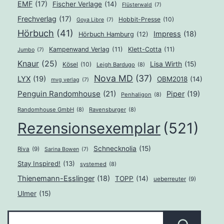
E
EMF
(17)
Fischer Verlage
(14)
Flüsterwald
(7)
L
Frechverlag
(17)
Hobbit-Presse
(10)
Goya Libre
(7)
Hörbuch
(41)
Impress
(18)
James
Hörbuch Hamburg
(12)
Kampenwand Verlag
(11)
Klett-Cotta
(11)
Jumbo
(7)
Knaur
(25)
Lisa Wirth
(15)
Kösel
(10)
Leigh Bardugo
(8)
Nova MD
(37)
LYX
(19)
OBM2018
(14)
mvg verlag
(7)
Penguin Randomhouse
(21)
Piper
(19)
Penhaligon
(8)
Randomhouse GmbH
(8)
Ravensburger
(8)
Rezensionsexemplar
(521)
Schnecknolia
(15)
Riva
(9)
Sarina Bowen
(7)
Stay Inspired!
(13)
systemed
(8)
Thienemann-Esslinger
(18)
TOPP
(14)
ueberreuter
(9)
Ulmer
(15)
Suchen