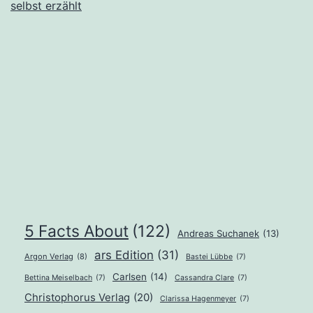
selbst erzählt
Freed
–
Fifty
Shades
of
Grey.
Befreite
Lust
von
Christia
5 Facts About
(122)
Andreas Suchanek
(13)
selbst
ars Edition
(31)
Argon Verlag
(8)
Bastei Lübbe
(7)
erzählt
Carlsen
(14)
Bettina Meiselbach
(7)
Cassandra Clare
(7)
von
Christophorus Verlag
(20)
Clarissa Hagenmeyer
(7)