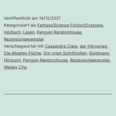
Flüche
(1):
Veröffentlicht am
14/12/2021
Die
Kategorisiert als
Fantasy/Science Fiction/Dystopie
,
Roten
Hörbuch
,
Lesen
,
Penguin Randomhouse
,
Rezensionsexemplar
Schriftrol
Verschlagwortet mit
Cassandra Clare
,
der Hörverlag
,
von
Die ältesten Flüche
,
Die roten Schriftrollen
,
Goldmann
,
Cassandr
Hörbuch
,
Penguin Randomhouse
,
Rezensionsexemplar
,
Wesley Chu
Clare,
Wesley
Chu