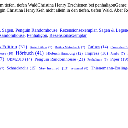
 tiefen, tiefen WaldChristina Henry Erschienen bei penhaligonGenre:
n Christina Henry!Geh nicht allein in den tiefen, tiefen Wald. Aber R
 Sagen
,
Penguin Randomhouse
,
Rezensionsexemplar
,
Sagen & Legen
 Randomhouse
,
Penhaligon
,
Rezensionsexemplar
s Edition
(31)
Carlsen
(14)
Bastei Lübbe
(7)
Bettina Meiselbach
(7)
Cassandra Cl
Hörbuch
(41)
Impress
(18)
resse
(10)
Hörbuch Hamburg
(12)
Jumbo
(7)
7)
Penguin Randomhouse
(21)
Piper
(19
OBM2018
(14)
Penhaligon
(8)
Thienemann-Essling
Schnecknolia
(15)
Stay Inspired!
(13)
systemed
(8)
(7)