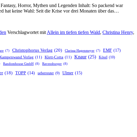
 Fantasy, Horror, Mythen und Legenden Inhalt: So packend war
„Die
ed hat keine Wahl: Seit die Krise vor drei Monaten über das…
Dunklen
Chronike
(6):
den
Verschlagwortet mit
Allein im tiefen tiefen Wald
,
Christina Henry
,
Die
Chronike
von
Rotkäpp
Christophorus Verlag
(20)
EMF
(17)
are
(7)
Clarissa Hagenmeyer
(7)
von
Knaur
(25)
Kampenwand Verlag
(11)
Klett-Cotta
(11)
Kösel
(10)
Christina
)
Randomhouse GmbH
(8)
Ravensburger
(8)
Henry
er
(18)
TOPP
(14)
Ulmer
(15)
ueberreuter
(9)