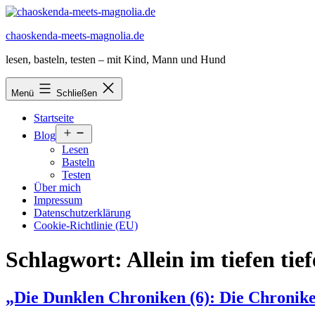
Zum
Inhalt
chaoskenda-meets-magnolia.de
springen
lesen, basteln, testen – mit Kind, Mann und Hund
Menü
Schließen
Startseite
Menü
Blog
öffnen
Lesen
Basteln
Testen
Über mich
Impressum
Datenschutzerklärung
Cookie-Richtlinie (EU)
Schlagwort:
Allein im tiefen ti
„Die Dunklen Chroniken (6): Die Chronik