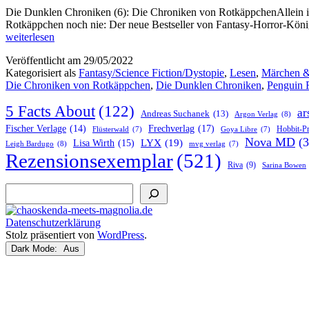
Die Dunklen Chroniken (6): Die Chroniken von RotkäppchenAllein im
Rotkäppchen noch nie: Der neue Bestseller von Fantasy-Horror-Königi
weiterlesen
Veröffentlicht am
29/05/2022
Kategorisiert als
Fantasy/Science Fiction/Dystopie
,
Lesen
,
Märchen &
Die Chroniken von Rotkäppchen
,
Die Dunklen Chroniken
,
Penguin
5 Facts About
(122)
ar
Andreas Suchanek
(13)
Argon Verlag
(8)
Frechverlag
(17)
Fischer Verlage
(14)
Hobbit-P
Flüsterwald
(7)
Goya Libre
(7)
Nova MD
(3
LYX
(19)
Lisa Wirth
(15)
Leigh Bardugo
(8)
mvg verlag
(7)
Rezensionsexemplar
(521)
Riva
(9)
Sarina Bowen
Suchen
Datenschutzerklärung
Stolz präsentiert von
WordPress
.
Dark Mode: