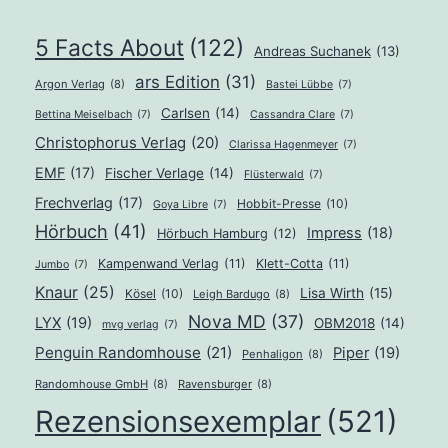
5 Facts About
(122)
Andreas Suchanek
(13)
ars Edition
(31)
Argon Verlag
(8)
Bastei Lübbe
(7)
Carlsen
(14)
Bettina Meiselbach
(7)
Cassandra Clare
(7)
Christophorus Verlag
(20)
Clarissa Hagenmeyer
(7)
EMF
(17)
Fischer Verlage
(14)
Flüsterwald
(7)
Frechverlag
(17)
Hobbit-Presse
(10)
Goya Libre
(7)
Hörbuch
(41)
Impress
(18)
Hörbuch Hamburg
(12)
Kampenwand Verlag
(11)
Klett-Cotta
(11)
Jumbo
(7)
Knaur
(25)
Lisa Wirth
(15)
Kösel
(10)
Leigh Bardugo
(8)
Nova MD
(37)
LYX
(19)
OBM2018
(14)
mvg verlag
(7)
Penguin Randomhouse
(21)
Piper
(19)
Penhaligon
(8)
Randomhouse GmbH
(8)
Ravensburger
(8)
Rezensionsexemplar
(521)