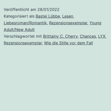
(2.2):
Veröffentlicht am
28/01/2022
Wie
Kategorisiert als
Bastei Lübbe
,
Lesen
,
die
Liebesroman/Romantik
,
Rezensionsexemplar
,
Young
Adult/New Adult
Stille
Verschlagwortet mit
Brittainy C. Cherry
,
Chances
,
LYX
,
vor
Rezensionsexemplar
,
Wie die Stille vor dem Fall
dem
Fall
(Zweites
Buch)“
von
Brittainy
C.
Cherry