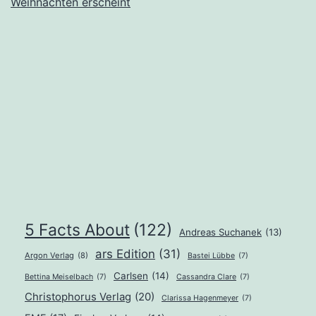
Weihnachten erscheint
Katharina
M.
Kleinert
5 Facts About
(122)
Andreas Suchanek
(13)
ars Edition
(31)
Argon Verlag
(8)
Bastei Lübbe
(7)
Carlsen
(14)
Bettina Meiselbach
(7)
Cassandra Clare
(7)
Christophorus Verlag
(20)
Clarissa Hagenmeyer
(7)