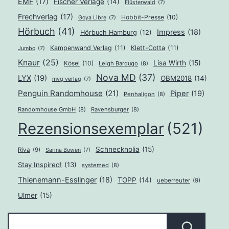
EMF
(17)
Fischer Verlage
(14)
Flüsterwald
(7)
Frechverlag
(17)
Hobbit-Presse
(10)
Goya Libre
(7)
Hörbuch
(41)
Impress
(18)
Hörbuch Hamburg
(12)
Kampenwand Verlag
(11)
Klett-Cotta
(11)
Jumbo
(7)
Knaur
(25)
Lisa Wirth
(15)
Kösel
(10)
Leigh Bardugo
(8)
Nova MD
(37)
LYX
(19)
OBM2018
(14)
mvg verlag
(7)
Penguin Randomhouse
(21)
Piper
(19)
Penhaligon
(8)
Randomhouse GmbH
(8)
Ravensburger
(8)
Rezensionsexemplar
(521)
Schnecknolia
(15)
Riva
(9)
Sarina Bowen
(7)
Stay Inspired!
(13)
systemed
(8)
Thienemann-Esslinger
(18)
TOPP
(14)
ueberreuter
(9)
Ulmer
(15)
Suchen