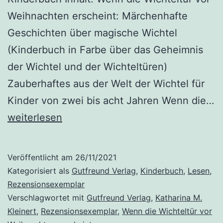
Weihnachten erscheint: Märchenhafte
Geschichten über magische Wichtel
(Kinderbuch in Farbe über das Geheimnis
der Wichtel und der Wichteltüren)
Zauberhaftes aus der Welt der Wichtel für
Kinder von zwei bis acht Jahren Wenn die…
„Wenn
weiterlesen
die
Wichteltür
Veröffentlicht am
26/11/2021
vor
Kategorisiert als
Gutfreund Verlag
,
Kinderbuch
,
Lesen
,
Weihnachten
Rezensionsexemplar
Verschlagwortet mit
Gutfreund Verlag
,
Katharina M.
erscheint“
Kleinert
,
Rezensionsexemplar
,
Wenn die Wichteltür vor
von