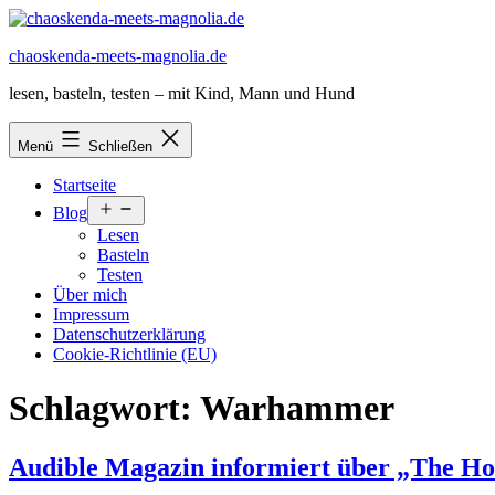
Zum
Inhalt
chaoskenda-meets-magnolia.de
springen
lesen, basteln, testen – mit Kind, Mann und Hund
Menü
Schließen
Startseite
Menü
Blog
öffnen
Lesen
Basteln
Testen
Über mich
Impressum
Datenschutzerklärung
Cookie-Richtlinie (EU)
Schlagwort:
Warhammer
Audible Magazin informiert über „The Ho