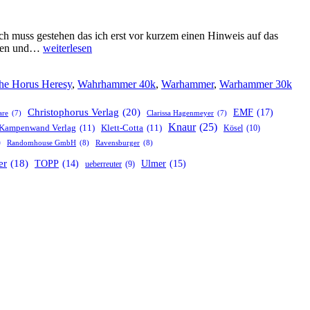
ch muss gestehen das ich erst vor kurzem einen Hinweis auf das
Audible
assen und…
weiterlesen
Magazin
informiert
he Horus Heresy
,
Wahrhammer 40k
,
Warhammer
,
Warhammer 30k
über
„The
Horus
Christophorus Verlag
(20)
EMF
(17)
are
(7)
Clarissa Hagenmeyer
(7)
Heresy“
Knaur
(25)
Kampenwand Verlag
(11)
Klett-Cotta
(11)
Kösel
(10)
)
Randomhouse GmbH
(8)
Ravensburger
(8)
er
(18)
TOPP
(14)
Ulmer
(15)
ueberreuter
(9)