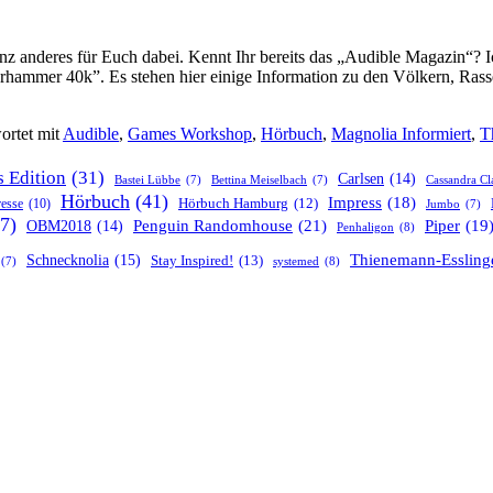
z anderes für Euch dabei. Kennt Ihr bereits das „Audible Magazin“? I
Warhammer 40k”. Es stehen hier einige Information zu den Völkern, R
ortet mit
Audible
,
Games Workshop
,
Hörbuch
,
Magnolia Informiert
,
T
s Edition
(31)
Carlsen
(14)
Bastei Lübbe
(7)
Bettina Meiselbach
(7)
Cassandra Cl
Hörbuch
(41)
Impress
(18)
resse
(10)
Hörbuch Hamburg
(12)
Jumbo
(7)
7)
Penguin Randomhouse
(21)
Piper
(19
OBM2018
(14)
Penhaligon
(8)
Thienemann-Essling
Schnecknolia
(15)
Stay Inspired!
(13)
systemed
(8)
(7)