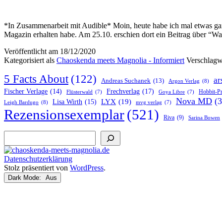
*In Zusammenarbeit mit Audible* Moin, heute habe ich mal etwas gan
Magazin erhalten habe. Am 25.10. erschien dort ein Beitrag über “
Veröffentlicht am
18/12/2020
Kategorisiert als
Chaoskenda meets Magnolia - Informiert
Verschlagw
5 Facts About
(122)
ar
Andreas Suchanek
(13)
Argon Verlag
(8)
Frechverlag
(17)
Fischer Verlage
(14)
Hobbit-P
Flüsterwald
(7)
Goya Libre
(7)
Nova MD
(3
LYX
(19)
Lisa Wirth
(15)
Leigh Bardugo
(8)
mvg verlag
(7)
Rezensionsexemplar
(521)
Riva
(9)
Sarina Bowen
Suchen
Datenschutzerklärung
Stolz präsentiert von
WordPress
.
Dark Mode: