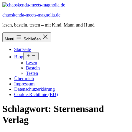
Zum
Inhalt
chaoskenda-meets-magnolia.de
springen
lesen, basteln, testen – mit Kind, Mann und Hund
Menü
Schließen
Startseite
Menü
Blog
öffnen
Lesen
Basteln
Testen
Über mich
Impressum
Datenschutzerklärung
Cookie-Richtlinie (EU)
Schlagwort:
Sternensand
Verlag