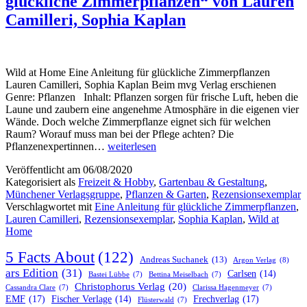
glückliche Zimmerpflanzen“ von Lauren
Camilleri, Sophia Kaplan
Wild at Home Eine Anleitung für glückliche Zimmerpflanzen
Lauren Camilleri, Sophia Kaplan Beim mvg Verlag erschienen
Genre: Pflanzen Inhalt: Pflanzen sorgen für frische Luft, heben die
Laune und zaubern eine angenehme Atmosphäre in die eigenen vier
Wände. Doch welche Zimmerpflanze eignet sich für welchen
Raum? Worauf muss man bei der Pflege achten? Die
„Wild
Pflanzenexpertinnen…
weiterlesen
at
Veröffentlicht am
06/08/2020
Home
Kategorisiert als
Freizeit & Hobby
,
Gartenbau & Gestaltung
,
Eine
Münchener Verlagsgruppe
,
Pflanzen & Garten
,
Rezensionsexemplar
Anleitung
Verschlagwortet mit
Eine Anleitung für glückliche Zimmerpflanzen
,
für
Lauren Camilleri
,
Rezensionsexemplar
,
Sophia Kaplan
,
Wild at
glückliche
Home
Zimmerpflanzen“
von
5 Facts About
(122)
Lauren
Andreas Suchanek
(13)
Argon Verlag
(8)
Camilleri,
ars Edition
(31)
Carlsen
(14)
Bastei Lübbe
(7)
Bettina Meiselbach
(7)
Sophia
Christophorus Verlag
(20)
Cassandra Clare
(7)
Clarissa Hagenmeyer
(7)
Kaplan
EMF
(17)
Frechverlag
(17)
Fischer Verlage
(14)
Flüsterwald
(7)