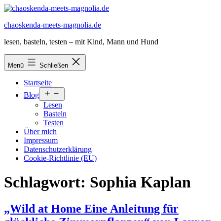
Zum
Inhalt
chaoskenda-meets-magnolia.de
springen
lesen, basteln, testen – mit Kind, Mann und Hund
Menü
Schließen
Startseite
Menü
Blog
öffnen
Lesen
Basteln
Testen
Über mich
Impressum
Datenschutzerklärung
Cookie-Richtlinie (EU)
Schlagwort:
Sophia Kaplan
„Wild at Home Eine Anleitung für