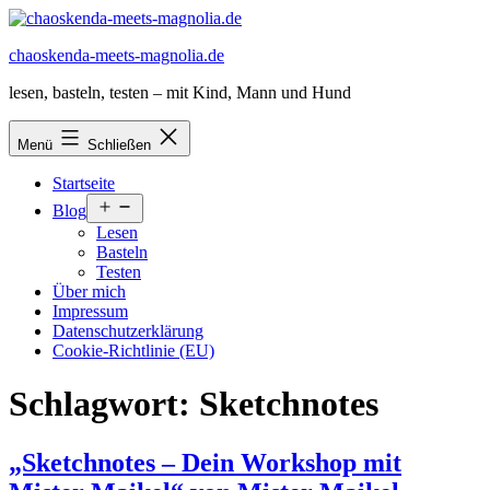
Zum
Inhalt
chaoskenda-meets-magnolia.de
springen
lesen, basteln, testen – mit Kind, Mann und Hund
Menü
Schließen
Startseite
Menü
Blog
öffnen
Lesen
Basteln
Testen
Über mich
Impressum
Datenschutzerklärung
Cookie-Richtlinie (EU)
Schlagwort:
Sketchnotes
„Sketchnotes – Dein Workshop mit