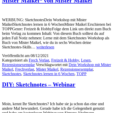
Mister Maikel“ von Mister Maikel
WERBUNG: SketchnotesDein Workshop mit Mister
MaikelSketchnotes lernen in 6 WochenMister Maikel Erschienen bei
TOPPGenre: Freizeit & HobbyFolge dem Link um direkt zum Buch
beim Verlag zu kommen Inhalt: Von diesem Buch solltest du auf
jeden Fall Notiz nehmen: Lerne mit dem Sketchnotes Workshop als
Buch von Mister Maikel, wie du in sechs Wochen deine
„Sketchnotes
Sketchnotes-Skills…
weiterlesen
–
Veröffentlicht am
08/12/2021
Dein
Kategorisiert als
Frech Verlag
,
Freizeit & Hobby
,
Lesen
,
Workshop
Rezensionsexemplar
Verschlagwortet mit
Dein Workshop mit Mister
mit
Maikel
,
Frechverlag
,
Mister Maikel
,
Rezensionsexemplar
,
Mister
Sketchnotes
,
Sketchnotes lernen in 6 Wochen
,
TOPP
Maikel“
von
Mister
DIY: Sketchnotes – Webinar
Maikel
Moin, kennt Ihr Sketchnotes? Ich habe sie ja schon das eine und
andere Mal bewundert. Gerade habe ich die Gelegenheit genutzt
und habe am kostenlosen Webinar von Simone Abelmann