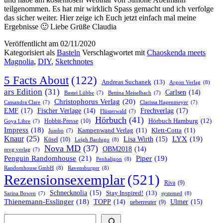
teilgenommen. Es hat mir wirklich Spass gemacht und ich verfolge
das sicher weiter. Hier zeige ich Euch jetzt einfach mal meine
Ergebnisse 🙂 Liebe Grüße Claudia
Veröffentlicht am
02/11/2020
Kategorisiert als
Basteln
Verschlagwortet mit
Chaoskenda meets
Magnolia
,
DIY
,
Sketchnotes
5 Facts About
(122)
Andreas Suchanek
(13)
Argon Verlag
(8)
ars Edition
(31)
Carlsen
(14)
Bastei Lübbe
(7)
Bettina Meiselbach
(7)
Christophorus Verlag
(20)
Cassandra Clare
(7)
Clarissa Hagenmeyer
(7)
EMF
(17)
Frechverlag
(17)
Fischer Verlage
(14)
Flüsterwald
(7)
Hörbuch
(41)
Hobbit-Presse
(10)
Hörbuch Hamburg
(12)
Goya Libre
(7)
Impress
(18)
Kampenwand Verlag
(11)
Klett-Cotta
(11)
Jumbo
(7)
Knaur
(25)
LYX
(19)
Lisa Wirth
(15)
Kösel
(10)
Leigh Bardugo
(8)
Nova MD
(37)
OBM2018
(14)
mvg verlag
(7)
Penguin Randomhouse
(21)
Piper
(19)
Penhaligon
(8)
Randomhouse GmbH
(8)
Ravensburger
(8)
Rezensionsexemplar
(521)
Riva
(9)
Schnecknolia
(15)
Stay Inspired!
(13)
systemed
(8)
Sarina Bowen
(7)
Thienemann-Esslinger
(18)
TOPP
(14)
Ulmer
(15)
ueberreuter
(9)
Suchen