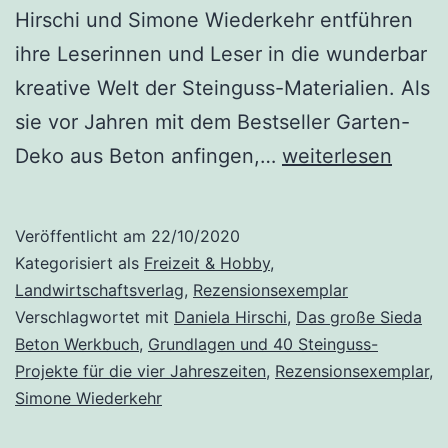
Hirschi und Simone Wiederkehr entführen
ihre Leserinnen und Leser in die wunderbar
kreative Welt der Steinguss-Materialien. Als
sie vor Jahren mit dem Bestseller Garten-
„Das
Deko aus Beton anfingen,…
weiterlesen
große
Sieda
Veröffentlicht am
22/10/2020
Beton
Kategorisiert als
Freizeit & Hobby
,
Werkbuch:
Landwirtschaftsverlag
,
Rezensionsexemplar
Verschlagwortet mit
Daniela Hirschi
,
Das große Sieda
Grundlagen
Beton Werkbuch
,
Grundlagen und 40 Steinguss-
und
Projekte für die vier Jahreszeiten
,
Rezensionsexemplar
,
40
Simone Wiederkehr
Steinguss-