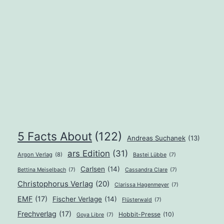
Projekte
für
die
vier
Jahreszeiten“
von
Simone
Wiederkehr
5 Facts About
(122)
Andreas Suchanek
(13)
und
ars Edition
(31)
Argon Verlag
(8)
Bastei Lübbe
(7)
Daniela
Carlsen
(14)
Bettina Meiselbach
(7)
Cassandra Clare
(7)
Hirschi
Christophorus Verlag
(20)
Clarissa Hagenmeyer
(7)
EMF
(17)
Fischer Verlage
(14)
Flüsterwald
(7)
Frechverlag
(17)
Hobbit-Presse
(10)
Goya Libre
(7)