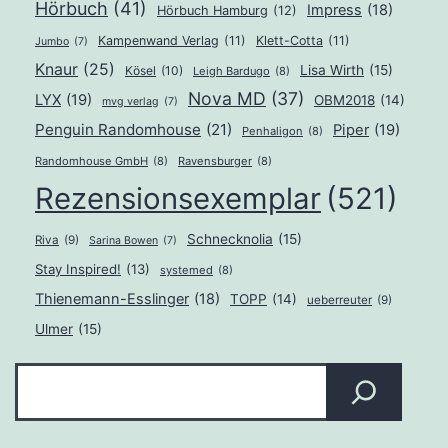
Hörbuch
(41)
Impress
(18)
Hörbuch Hamburg
(12)
Kampenwand Verlag
(11)
Klett-Cotta
(11)
Jumbo
(7)
Knaur
(25)
Lisa Wirth
(15)
Kösel
(10)
Leigh Bardugo
(8)
Nova MD
(37)
LYX
(19)
OBM2018
(14)
mvg verlag
(7)
Penguin Randomhouse
(21)
Piper
(19)
Penhaligon
(8)
Randomhouse GmbH
(8)
Ravensburger
(8)
Rezensionsexemplar
(521)
Schnecknolia
(15)
Riva
(9)
Sarina Bowen
(7)
Stay Inspired!
(13)
systemed
(8)
Thienemann-Esslinger
(18)
TOPP
(14)
ueberreuter
(9)
Ulmer
(15)
Suchen