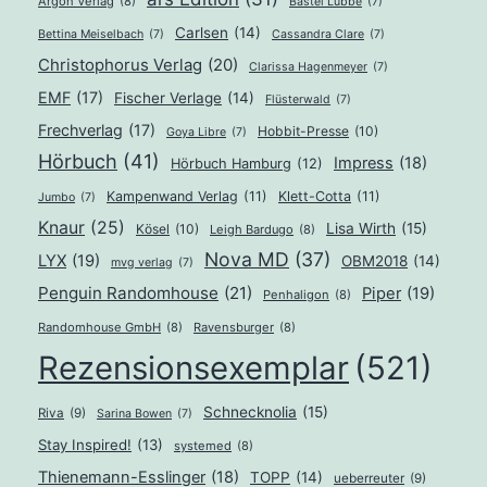
Argon Verlag
(8)
Bastei Lübbe
(7)
Carlsen
(14)
Bettina Meiselbach
(7)
Cassandra Clare
(7)
Christophorus Verlag
(20)
Clarissa Hagenmeyer
(7)
EMF
(17)
Fischer Verlage
(14)
Flüsterwald
(7)
Frechverlag
(17)
Hobbit-Presse
(10)
Goya Libre
(7)
Hörbuch
(41)
Impress
(18)
Hörbuch Hamburg
(12)
Kampenwand Verlag
(11)
Klett-Cotta
(11)
Jumbo
(7)
Knaur
(25)
Lisa Wirth
(15)
Kösel
(10)
Leigh Bardugo
(8)
Nova MD
(37)
LYX
(19)
OBM2018
(14)
mvg verlag
(7)
Penguin Randomhouse
(21)
Piper
(19)
Penhaligon
(8)
Randomhouse GmbH
(8)
Ravensburger
(8)
Rezensionsexemplar
(521)
Schnecknolia
(15)
Riva
(9)
Sarina Bowen
(7)
Stay Inspired!
(13)
systemed
(8)
Thienemann-Esslinger
(18)
TOPP
(14)
ueberreuter
(9)