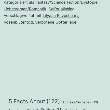
von
Kategorisiert als
Fantasy/Science Fiction/Dystopie
,
Lilya
Liebesroman/Romantik
,
Selfpublishing
Verschlagwortet mit
Lilyana Ravenheart
,
Rave
Rosenblütentod
,
Verbotene Götterliebe
5 Facts About
(122)
Andreas Suchanek
(13)
ars Edition
(31)