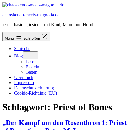
Zum
Inhalt
chaoskenda-meets-magnolia.de
springen
lesen, basteln, testen – mit Kind, Mann und Hund
Menü
Schließen
Startseite
Menü
Blog
öffnen
Lesen
Basteln
Testen
Über mich
Impressum
Datenschutzerklärung
Cookie-Richtlinie (EU)
Schlagwort:
Priest of Bones
„Der Kampf um den Rosenthron 1: Priest