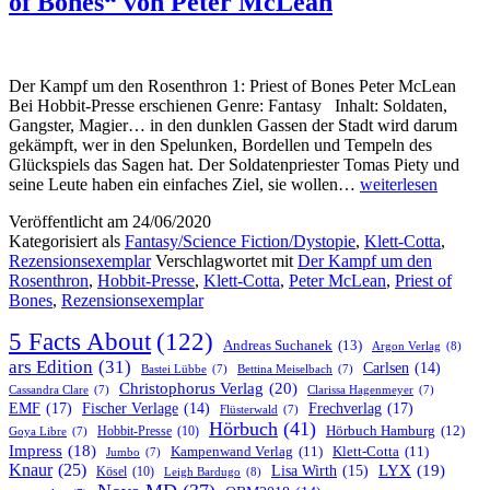
of Bones“ von Peter McLean
Der Kampf um den Rosenthron 1: Priest of Bones Peter McLean
Bei Hobbit-Presse erschienen Genre: Fantasy Inhalt: Soldaten,
Gangster, Magier… in den dunklen Gassen der Stadt wird darum
gekämpft, wer in den Spelunken, Bordellen und Tempeln des
Glückspiels das Sagen hat. Der Soldatenpriester Tomas Piety und
„Der
seine Leute haben ein einfaches Ziel, sie wollen…
weiterlesen
Kampf
Veröffentlicht am
24/06/2020
um
Kategorisiert als
Fantasy/Science Fiction/Dystopie
,
Klett-Cotta
,
den
Rezensionsexemplar
Verschlagwortet mit
Der Kampf um den
Rosenthron
Rosenthron
,
Hobbit-Presse
,
Klett-Cotta
,
Peter McLean
,
Priest of
1:
Bones
,
Rezensionsexemplar
Priest
of
5 Facts About
(122)
Bones“
Andreas Suchanek
(13)
Argon Verlag
(8)
von
ars Edition
(31)
Carlsen
(14)
Bastei Lübbe
(7)
Bettina Meiselbach
(7)
Peter
Christophorus Verlag
(20)
Cassandra Clare
(7)
Clarissa Hagenmeyer
(7)
McLean
EMF
(17)
Frechverlag
(17)
Fischer Verlage
(14)
Flüsterwald
(7)
Hörbuch
(41)
Hobbit-Presse
(10)
Hörbuch Hamburg
(12)
Goya Libre
(7)
Impress
(18)
Kampenwand Verlag
(11)
Klett-Cotta
(11)
Jumbo
(7)
Knaur
(25)
LYX
(19)
Lisa Wirth
(15)
Kösel
(10)
Leigh Bardugo
(8)