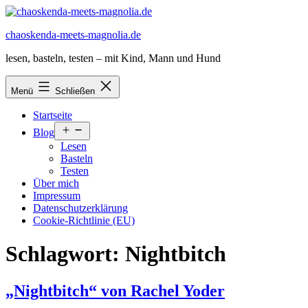
Zum
Inhalt
chaoskenda-meets-magnolia.de
springen
lesen, basteln, testen – mit Kind, Mann und Hund
Menü
Schließen
Startseite
Menü
Blog
öffnen
Lesen
Basteln
Testen
Über mich
Impressum
Datenschutzerklärung
Cookie-Richtlinie (EU)
Schlagwort:
Nightbitch
„Nightbitch“ von Rachel Yoder