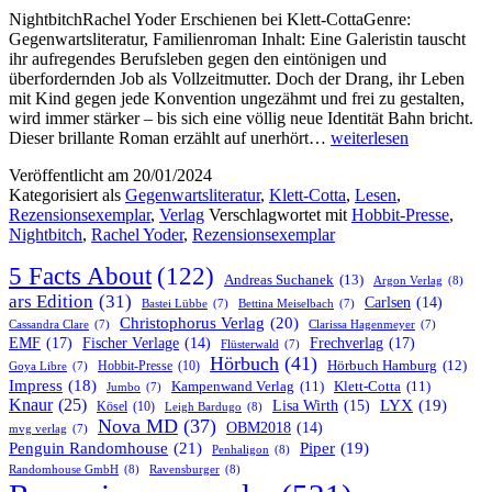
NightbitchRachel Yoder Erschienen bei Klett-CottaGenre:
Gegenwartsliteratur, Familienroman Inhalt: Eine Galeristin tauscht
ihr aufregendes Berufsleben gegen den eintönigen und
überfordernden Job als Vollzeitmutter. Doch der Drang, ihr Leben
mit Kind gegen jede Konvention ungezähmt und frei zu gestalten,
wird immer stärker – bis sich eine völlig neue Identität Bahn bricht.
„Nightbitch“
Dieser brillante Roman erzählt auf unerhört…
weiterlesen
von
Veröffentlicht am
20/01/2024
Rachel
Kategorisiert als
Gegenwartsliteratur
,
Klett-Cotta
,
Lesen
,
Yoder
Rezensionsexemplar
,
Verlag
Verschlagwortet mit
Hobbit-Presse
,
Nightbitch
,
Rachel Yoder
,
Rezensionsexemplar
5 Facts About
(122)
Andreas Suchanek
(13)
Argon Verlag
(8)
ars Edition
(31)
Carlsen
(14)
Bastei Lübbe
(7)
Bettina Meiselbach
(7)
Christophorus Verlag
(20)
Cassandra Clare
(7)
Clarissa Hagenmeyer
(7)
EMF
(17)
Frechverlag
(17)
Fischer Verlage
(14)
Flüsterwald
(7)
Hörbuch
(41)
Hobbit-Presse
(10)
Hörbuch Hamburg
(12)
Goya Libre
(7)
Impress
(18)
Kampenwand Verlag
(11)
Klett-Cotta
(11)
Jumbo
(7)
Knaur
(25)
LYX
(19)
Lisa Wirth
(15)
Kösel
(10)
Leigh Bardugo
(8)
Nova MD
(37)
OBM2018
(14)
mvg verlag
(7)
Penguin Randomhouse
(21)
Piper
(19)
Penhaligon
(8)
Randomhouse GmbH
(8)
Ravensburger
(8)