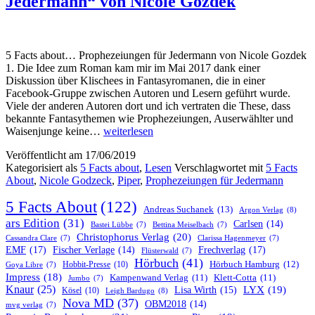
Jedermann“ von Nicole Gozdek
5 Facts about… Prophezeiungen für Jedermann von Nicole Gozdek
1. Die Idee zum Roman kam mir im Mai 2017 dank einer
Diskussion über Klischees in Fantasyromanen, die in einer
Facebook-Gruppe zwischen Autoren und Lesern geführt wurde.
Viele der anderen Autoren dort und ich vertraten die These, dass
bekannte Fantasythemen wie Prophezeiungen, Auserwählter und
5
Waisenjunge keine…
weiterlesen
Facts
Veröffentlicht am
17/06/2019
about
Kategorisiert als
5 Facts about
,
Lesen
Verschlagwortet mit
5 Facts
„Prophezeiungen
About
,
Nicole Godzeck
,
Piper
,
Prophezeiungen für Jedermann
für
Jedermann“
5 Facts About
(122)
von
Andreas Suchanek
(13)
Argon Verlag
(8)
Nicole
ars Edition
(31)
Carlsen
(14)
Bastei Lübbe
(7)
Bettina Meiselbach
(7)
Gozdek
Christophorus Verlag
(20)
Cassandra Clare
(7)
Clarissa Hagenmeyer
(7)
EMF
(17)
Frechverlag
(17)
Fischer Verlage
(14)
Flüsterwald
(7)
Hörbuch
(41)
Hobbit-Presse
(10)
Hörbuch Hamburg
(12)
Goya Libre
(7)
Impress
(18)
Kampenwand Verlag
(11)
Klett-Cotta
(11)
Jumbo
(7)
Knaur
(25)
LYX
(19)
Lisa Wirth
(15)
Kösel
(10)
Leigh Bardugo
(8)
Nova MD
(37)
OBM2018
(14)
mvg verlag
(7)