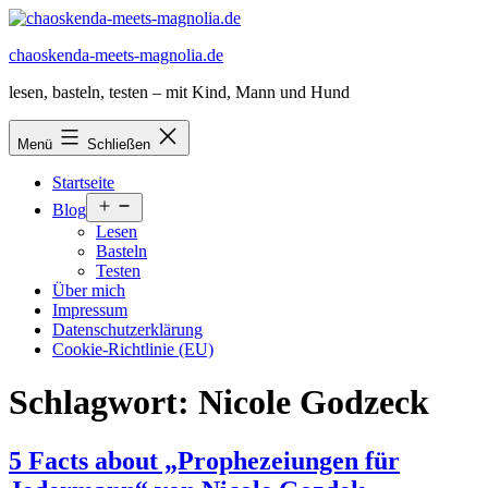
Zum
Inhalt
chaoskenda-meets-magnolia.de
springen
lesen, basteln, testen – mit Kind, Mann und Hund
Menü
Schließen
Startseite
Menü
Blog
öffnen
Lesen
Basteln
Testen
Über mich
Impressum
Datenschutzerklärung
Cookie-Richtlinie (EU)
Schlagwort:
Nicole Godzeck
5 Facts about „Prophezeiungen für