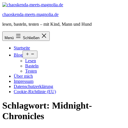
Zum
Inhalt
chaoskenda-meets-magnolia.de
springen
lesen, basteln, testen – mit Kind, Mann und Hund
Menü
Schließen
Startseite
Menü
Blog
öffnen
Lesen
Basteln
Testen
Über mich
Impressum
Datenschutzerklärung
Cookie-Richtlinie (EU)
Schlagwort:
Midnight-
Chronicles