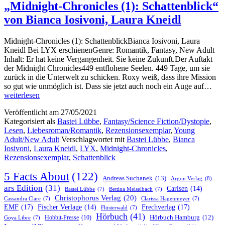
„Midnight-Chronicles (1): Schattenblick“
von Bianca Iosivoni, Laura Kneidl
Midnight-Chronicles (1): SchattenblickBianca Iosivoni, Laura
Kneidl Bei LYX erschienenGenre: Romantik, Fantasy, New Adult
Inhalt: Er hat keine Vergangenheit. Sie keine Zukunft.Der Auftakt
der Midnight Chronicles449 entflohene Seelen. 449 Tage, um sie
zurück in die Unterwelt zu schicken. Roxy weiß, dass ihre Mission
„Mi
so gut wie unmöglich ist. Dass sie jetzt auch noch ein Auge auf…
Chr
weiterlesen
(1):
Veröffentlicht am
27/05/2021
Scha
Kategorisiert als
Bastei Lübbe
,
Fantasy/Science Fiction/Dystopie
,
von
Lesen
,
Liebesroman/Romantik
,
Rezensionsexemplar
,
Young
Bia
Adult/New Adult
Verschlagwortet mit
Bastei Lübbe
,
Bianca
Iosi
Iosivoni
,
Laura Kneidl
,
LYX
,
Midnight-Chronicles
,
Lau
Rezensionsexemplar
,
Schattenblick
Kne
5 Facts About
(122)
Andreas Suchanek
(13)
Argon Verlag
(8)
ars Edition
(31)
Carlsen
(14)
Bastei Lübbe
(7)
Bettina Meiselbach
(7)
Christophorus Verlag
(20)
Cassandra Clare
(7)
Clarissa Hagenmeyer
(7)
EMF
(17)
Frechverlag
(17)
Fischer Verlage
(14)
Flüsterwald
(7)
Hörbuch
(41)
Hobbit-Presse
(10)
Hörbuch Hamburg
(12)
Goya Libre
(7)