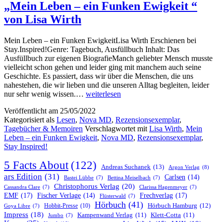
„Mein Leben – ein Funken Ewigkeit “
von Lisa Wirth
Mein Leben – ein Funken EwigkeitLisa Wirth Erschienen bei
Stay.Inspired!Genre: Tagebuch, Ausfüllbuch Inhalt: Das
Ausfüllbuch zur eigenen BiografieManch geliebter Mensch musste
vielleicht schon gehen und leider ging mit manchem auch seine
Geschichte. Es passiert, dass wir über die Menschen, die uns
nahestehen, die wir lieben und die unseren Alltag begleiten, leider
„Mein
nur sehr wenig wissen.…
weiterlesen
Leben
Veröffentlicht am
25/05/2022
–
Kategorisiert als
Lesen
,
Nova MD
,
Rezensionsexemplar
,
ein
Tagebücher & Memoiren
Verschlagwortet mit
Lisa Wirth
,
Mein
Funken
Leben – ein Funken Ewigkeit
,
Nova MD
,
Rezensionsexemplar
,
Ewigkeit “
Stay Inspired!
von
Lisa
5 Facts About
(122)
Wirth
Andreas Suchanek
(13)
Argon Verlag
(8)
ars Edition
(31)
Carlsen
(14)
Bastei Lübbe
(7)
Bettina Meiselbach
(7)
Christophorus Verlag
(20)
Cassandra Clare
(7)
Clarissa Hagenmeyer
(7)
EMF
(17)
Frechverlag
(17)
Fischer Verlage
(14)
Flüsterwald
(7)
Hörbuch
(41)
Hobbit-Presse
(10)
Hörbuch Hamburg
(12)
Goya Libre
(7)
Impress
(18)
Kampenwand Verlag
(11)
Klett-Cotta
(11)
Jumbo
(7)