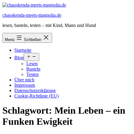
Zum
Inhalt
chaoskenda-meets-magnolia.de
springen
lesen, basteln, testen – mit Kind, Mann und Hund
Menü
Schließen
Startseite
Menü
Blog
öffnen
Lesen
Basteln
Testen
Über mich
Impressum
Datenschutzerklärung
Cookie-Richtlinie (EU)
Schlagwort:
Mein Leben – ein
Funken Ewigkeit