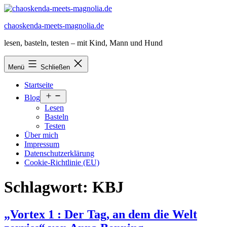
Zum
Inhalt
chaoskenda-meets-magnolia.de
springen
lesen, basteln, testen – mit Kind, Mann und Hund
Menü
Schließen
Startseite
Menü
Blog
öffnen
Lesen
Basteln
Testen
Über mich
Impressum
Datenschutzerklärung
Cookie-Richtlinie (EU)
Schlagwort:
KBJ
„Vortex 1 : Der Tag, an dem die Welt