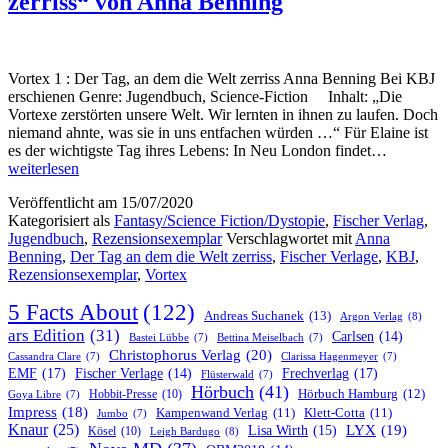
zerriss“ von Anna Benning
Vortex 1 : Der Tag, an dem die Welt zerriss Anna Benning Bei KBJ
erschienen Genre: Jugendbuch, Science-Fiction Inhalt: „Die
Vortexe zerstörten unsere Welt. Wir lernten in ihnen zu laufen. Doch
niemand ahnte, was sie in uns entfachen würden …“ Für Elaine ist
„Vortex
es der wichtigste Tag ihres Lebens: In Neu London findet…
1
weiterlesen
:
Veröffentlicht am
15/07/2020
Der
Kategorisiert als
Fantasy/Science Fiction/Dystopie
,
Fischer Verlag
,
Tag,
Jugendbuch
,
Rezensionsexemplar
Verschlagwortet mit
Anna
an
Benning
,
Der Tag an dem die Welt zerriss
,
Fischer Verlage
,
KBJ
,
dem
Rezensionsexemplar
,
Vortex
die
Welt
5 Facts About
(122)
zerriss“
Andreas Suchanek
(13)
Argon Verlag
(8)
von
ars Edition
(31)
Carlsen
(14)
Bastei Lübbe
(7)
Bettina Meiselbach
(7)
Anna
Christophorus Verlag
(20)
Cassandra Clare
(7)
Clarissa Hagenmeyer
(7)
Benning
EMF
(17)
Frechverlag
(17)
Fischer Verlage
(14)
Flüsterwald
(7)
Hörbuch
(41)
Hobbit-Presse
(10)
Hörbuch Hamburg
(12)
Goya Libre
(7)
Impress
(18)
Kampenwand Verlag
(11)
Klett-Cotta
(11)
Jumbo
(7)
Knaur
(25)
LYX
(19)
Lisa Wirth
(15)
Kösel
(10)
Leigh Bardugo
(8)