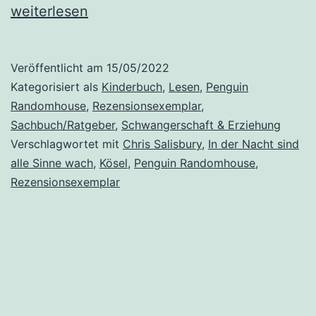
der
weiterlesen
Nac
sin
Veröffentlicht am
15/05/2022
alle
Kategorisiert als
Kinderbuch
,
Lesen
,
Penguin
Sin
Randomhouse
,
Rezensionsexemplar
,
Sachbuch/Ratgeber
,
Schwangerschaft & Erziehung
wac
Verschlagwortet mit
Chris Salisbury
,
In der Nacht sind
von
alle Sinne wach
,
Kösel
,
Penguin Randomhouse
,
Chr
Rezensionsexemplar
Sal