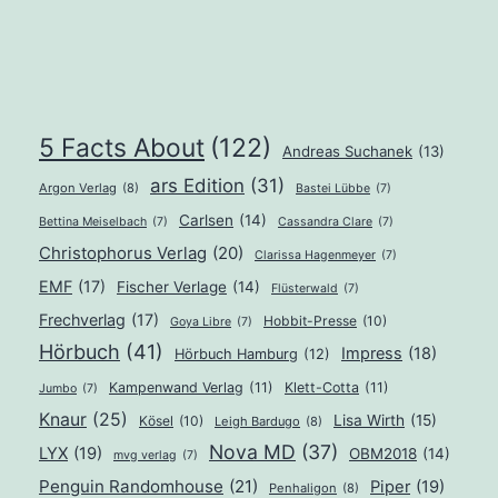
5 Facts About
(122)
Andreas Suchanek
(13)
ars Edition
(31)
Argon Verlag
(8)
Bastei Lübbe
(7)
Carlsen
(14)
Bettina Meiselbach
(7)
Cassandra Clare
(7)
Christophorus Verlag
(20)
Clarissa Hagenmeyer
(7)
EMF
(17)
Fischer Verlage
(14)
Flüsterwald
(7)
Frechverlag
(17)
Hobbit-Presse
(10)
Goya Libre
(7)
Hörbuch
(41)
Impress
(18)
Hörbuch Hamburg
(12)
Kampenwand Verlag
(11)
Klett-Cotta
(11)
Jumbo
(7)
Knaur
(25)
Lisa Wirth
(15)
Kösel
(10)
Leigh Bardugo
(8)
Nova MD
(37)
LYX
(19)
OBM2018
(14)
mvg verlag
(7)
Penguin Randomhouse
(21)
Piper
(19)
Penhaligon
(8)