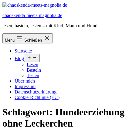
Zum
Inhalt
chaoskenda-meets-magnolia.de
springen
lesen, basteln, testen – mit Kind, Mann und Hund
Menü
Schließen
Startseite
Menü
Blog
öffnen
Lesen
Basteln
Testen
Über mich
Impressum
Datenschutzerklärung
Cookie-Richtlinie (EU)
Schlagwort:
Hundeerziehung
ohne Leckerchen