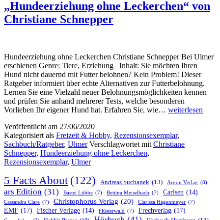
„Hundeerziehung ohne Leckerchen“ von
Christiane Schnepper
Hundeerziehung ohne Leckerchen Christiane Schnepper Bei Ulmer
erschienen Genre: Tiere, Erziehung Inhalt: Sie möchten Ihren
Hund nicht dauernd mit Futter belohnen? Kein Problem! Dieser
Ratgeber informiert über echte Alternativen zur Futterbelohnung.
Lernen Sie eine Vielzahl neuer Belohnungsmöglichkeiten kennen
und prüfen Sie anhand mehrerer Tests, welche besonderen
„Hundeerziehun
Vorlieben Ihr eigener Hund hat. Erfahren Sie, wie…
weiterlesen
ohne
Veröffentlicht am
27/06/2020
Leckerchen“
Kategorisiert als
Freizeit & Hobby
,
Rezensionsexemplar
,
von
Sachbuch/Ratgeber
,
Ulmer
Verschlagwortet mit
Christiane
Christiane
Schnepper
,
Hundeerziehung ohne Leckerchen
,
Schnepper
Rezensionsexemplar
,
Ulmer
5 Facts About
(122)
Andreas Suchanek
(13)
Argon Verlag
(8)
ars Edition
(31)
Carlsen
(14)
Bastei Lübbe
(7)
Bettina Meiselbach
(7)
Christophorus Verlag
(20)
Cassandra Clare
(7)
Clarissa Hagenmeyer
(7)
EMF
(17)
Frechverlag
(17)
Fischer Verlage
(14)
Flüsterwald
(7)
Hörbuch
(41)