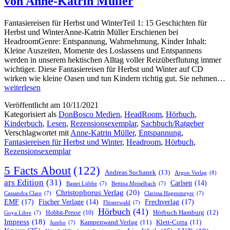
von Anne-Katrin Müller
Fantasiereisen für Herbst und WinterTeil 1: 15 Geschichten für
Herbst und WinterAnne-Katrin Müller Erschienen bei
HeadroomGenre: Entspannung, Wahrnehmung, Kinder Inhalt:
Kleine Auszeiten, Momente des Loslassens und Entspannens
werden in unserem hektischen Alltag voller Reizüberflutung immer
wichtiger. Diese Fantasiereisen für Herbst und Winter auf CD
wirken wie kleine Oasen und tun Kindern richtig gut. Sie nehmen…
„Fantasiereisen
weiterlesen
für
Veröffentlicht am
10/11/2021
Herbst
Kategorisiert als
DonBosco Medien
,
HeadRoom
,
Hörbuch
,
und
Kinderbuch
,
Lesen
,
Rezensionsexemplar
,
Sachbuch/Ratgeber
Winter“
Verschlagwortet mit
Anne-Katrin Müller
,
Entspannung
,
von
Fantasiereisen für Herbst und Winter
,
Headroom
,
Hörbuch
,
Anne-
Rezensionsexemplar
Katrin
Müller
5 Facts About
(122)
Andreas Suchanek
(13)
Argon Verlag
(8)
ars Edition
(31)
Carlsen
(14)
Bastei Lübbe
(7)
Bettina Meiselbach
(7)
Christophorus Verlag
(20)
Cassandra Clare
(7)
Clarissa Hagenmeyer
(7)
EMF
(17)
Frechverlag
(17)
Fischer Verlage
(14)
Flüsterwald
(7)
Hörbuch
(41)
Hobbit-Presse
(10)
Hörbuch Hamburg
(12)
Goya Libre
(7)
Impress
(18)
Kampenwand Verlag
(11)
Klett-Cotta
(11)
Jumbo
(7)