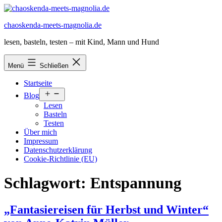
Zum
Inhalt
chaoskenda-meets-magnolia.de
springen
lesen, basteln, testen – mit Kind, Mann und Hund
Menü
Schließen
Startseite
Menü
Blog
öffnen
Lesen
Basteln
Testen
Über mich
Impressum
Datenschutzerklärung
Cookie-Richtlinie (EU)
Schlagwort:
Entspannung
„Fantasiereisen für Herbst und Winter“