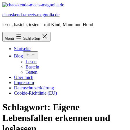
Zum
Inhalt
chaoskenda-meets-magnolia.de
springen
lesen, basteln, testen – mit Kind, Mann und Hund
Menü
Schließen
Startseite
Menü
Blog
öffnen
Lesen
Basteln
Testen
Über mich
Impressum
Datenschutzerklärung
Cookie-Richtlinie (EU)
Schlagwort:
Eigene
Lebensfallen erkennen und
loslassen