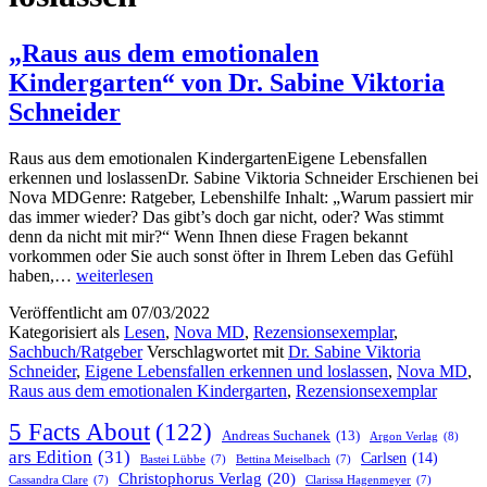
„Raus aus dem emotionalen
Kindergarten“ von Dr. Sabine Viktoria
Schneider
Raus aus dem emotionalen KindergartenEigene Lebensfallen
erkennen und loslassenDr. Sabine Viktoria Schneider Erschienen bei
Nova MDGenre: Ratgeber, Lebenshilfe Inhalt: „Warum passiert mir
das immer wieder? Das gibt’s doch gar nicht, oder? Was stimmt
denn da nicht mit mir?“ Wenn Ihnen diese Fragen bekannt
vorkommen oder Sie auch sonst öfter in Ihrem Leben das Gefühl
„Raus
haben,…
weiterlesen
aus
Veröffentlicht am
07/03/2022
dem
Kategorisiert als
Lesen
,
Nova MD
,
Rezensionsexemplar
,
emotionalen
Sachbuch/Ratgeber
Verschlagwortet mit
Dr. Sabine Viktoria
Kindergarten“
Schneider
,
Eigene Lebensfallen erkennen und loslassen
,
Nova MD
,
von
Raus aus dem emotionalen Kindergarten
,
Rezensionsexemplar
Dr.
Sabine
5 Facts About
(122)
Viktoria
Andreas Suchanek
(13)
Argon Verlag
(8)
Schneider
ars Edition
(31)
Carlsen
(14)
Bastei Lübbe
(7)
Bettina Meiselbach
(7)
Christophorus Verlag
(20)
Cassandra Clare
(7)
Clarissa Hagenmeyer
(7)