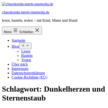
Zum
Inhalt
chaoskenda-meets-magnolia.de
springen
lesen, basteln, testen – mit Kind, Mann und Hund
Menü
Schließen
Startseite
Menü
Blog
öffnen
Lesen
Basteln
Testen
Über mich
Impressum
Datenschutzerklärung
Cookie-Richtlinie (EU)
Schlagwort:
Dunkelherzen und
Sternenstaub