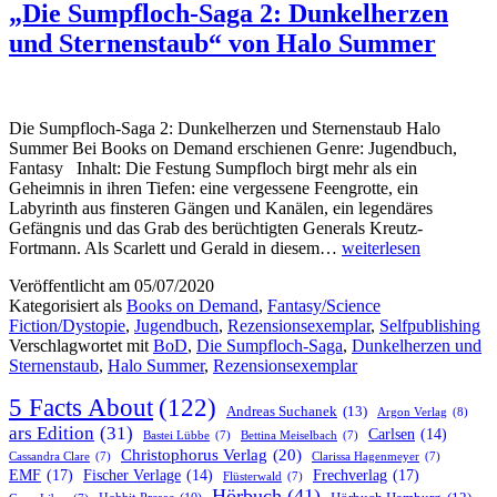
„Die Sumpfloch-Saga 2: Dunkelherzen
und Sternenstaub“ von Halo Summer
Die Sumpfloch-Saga 2: Dunkelherzen und Sternenstaub Halo
Summer Bei Books on Demand erschienen Genre: Jugendbuch,
Fantasy Inhalt: Die Festung Sumpfloch birgt mehr als ein
Geheimnis in ihren Tiefen: eine vergessene Feengrotte, ein
Labyrinth aus finsteren Gängen und Kanälen, ein legendäres
Gefängnis und das Grab des berüchtigten Generals Kreutz-
„Die
Fortmann. Als Scarlett und Gerald in diesem…
weiterlesen
Sumpfloch-
Veröffentlicht am
05/07/2020
Saga
Kategorisiert als
Books on Demand
,
Fantasy/Science
2:
Fiction/Dystopie
,
Jugendbuch
,
Rezensionsexemplar
,
Selfpublishing
Dunkelherzen
Verschlagwortet mit
BoD
,
Die Sumpfloch-Saga
,
Dunkelherzen und
und
Sternenstaub
,
Halo Summer
,
Rezensionsexemplar
Sternenstaub“
von
5 Facts About
(122)
Halo
Andreas Suchanek
(13)
Argon Verlag
(8)
Summer
ars Edition
(31)
Carlsen
(14)
Bastei Lübbe
(7)
Bettina Meiselbach
(7)
Christophorus Verlag
(20)
Cassandra Clare
(7)
Clarissa Hagenmeyer
(7)
EMF
(17)
Frechverlag
(17)
Fischer Verlage
(14)
Flüsterwald
(7)
Hörbuch
(41)