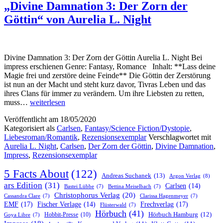
„Divine Damnation 3: Der Zorn der
Göttin“ von Aurelia L. Night
Divine Damnation 3: Der Zorn der Göttin Aurelia L. Night Bei
impress erschienen Genre: Fantasy, Romance Inhalt: **Lass deine
Magie frei und zerstöre deine Feinde** Die Göttin der Zerstörung
ist nun an der Macht und steht kurz davor, Tivras Leben und das
ihres Clans für immer zu verändern. Um ihre Liebsten zu retten,
„Divine
muss…
weiterlesen
Damnation
Veröffentlicht am
18/05/2020
3:
Kategorisiert als
Carlsen
,
Fantasy/Science Fiction/Dystopie
,
Der
Liebesroman/Romantik
,
Rezensionsexemplar
Verschlagwortet mit
Zorn
Aurelia L. Night
,
Carlsen
,
Der Zorn der Göttin
,
Divine Damnation
,
der
Impress
,
Rezensionsexemplar
Göttin“
von
5 Facts About
(122)
Aurelia
Andreas Suchanek
(13)
Argon Verlag
(8)
L.
ars Edition
(31)
Carlsen
(14)
Bastei Lübbe
(7)
Bettina Meiselbach
(7)
Night
Christophorus Verlag
(20)
Cassandra Clare
(7)
Clarissa Hagenmeyer
(7)
EMF
(17)
Frechverlag
(17)
Fischer Verlage
(14)
Flüsterwald
(7)
Hörbuch
(41)
Hobbit-Presse
(10)
Hörbuch Hamburg
(12)
Goya Libre
(7)