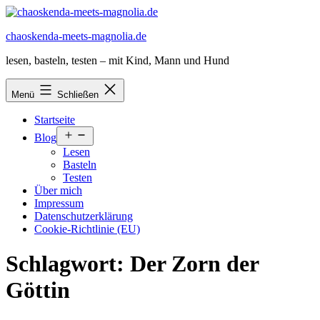
Zum
Inhalt
chaoskenda-meets-magnolia.de
springen
lesen, basteln, testen – mit Kind, Mann und Hund
Menü
Schließen
Startseite
Menü
Blog
öffnen
Lesen
Basteln
Testen
Über mich
Impressum
Datenschutzerklärung
Cookie-Richtlinie (EU)
Schlagwort:
Der Zorn der
Göttin