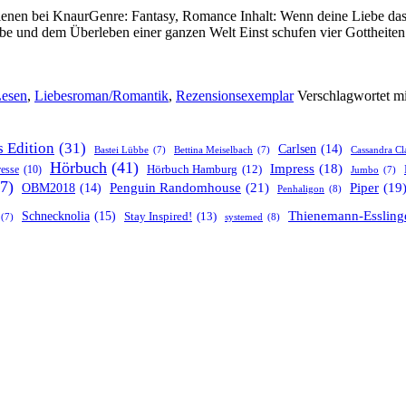
ienen bei KnaurGenre: Fantasy, Romance Inhalt: Wenn deine Liebe das
be und dem Überleben einer ganzen Welt Einst schufen vier Gottheite
esen
,
Liebesroman/Romantik
,
Rezensionsexemplar
Verschlagwortet m
s Edition
(31)
Carlsen
(14)
Bastei Lübbe
(7)
Bettina Meiselbach
(7)
Cassandra Cl
Hörbuch
(41)
Impress
(18)
resse
(10)
Hörbuch Hamburg
(12)
Jumbo
(7)
7)
Penguin Randomhouse
(21)
Piper
(19
OBM2018
(14)
Penhaligon
(8)
Thienemann-Essling
Schnecknolia
(15)
Stay Inspired!
(13)
systemed
(8)
(7)