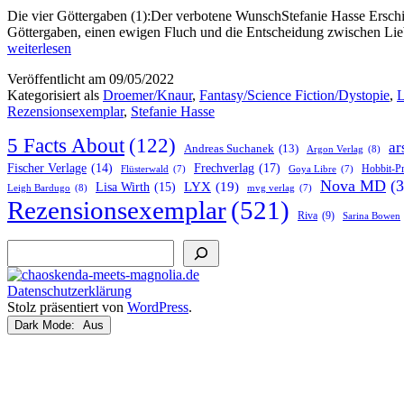
Die vier Göttergaben (1):Der verbotene WunschStefanie Hasse Ersch
Göttergaben, einen ewigen Fluch und die Entscheidung zwischen Lie
weiterlesen
Veröffentlicht am
09/05/2022
Kategorisiert als
Droemer/Knaur
,
Fantasy/Science Fiction/Dystopie
,
L
Rezensionsexemplar
,
Stefanie Hasse
5 Facts About
(122)
ar
Andreas Suchanek
(13)
Argon Verlag
(8)
Frechverlag
(17)
Fischer Verlage
(14)
Hobbit-P
Flüsterwald
(7)
Goya Libre
(7)
Nova MD
(3
LYX
(19)
Lisa Wirth
(15)
Leigh Bardugo
(8)
mvg verlag
(7)
Rezensionsexemplar
(521)
Riva
(9)
Sarina Bowen
Suchen
Datenschutzerklärung
Stolz präsentiert von
WordPress
.
Dark Mode: