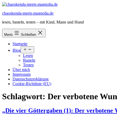
Zum
Inhalt
chaoskenda-meets-magnolia.de
springen
lesen, basteln, testen – mit Kind, Mann und Hund
Menü
Schließen
Startseite
Menü
Blog
öffnen
Lesen
Basteln
Testen
Über mich
Impressum
Datenschutzerklärung
Cookie-Richtlinie (EU)
Schlagwort:
Der verbotene Wun
„Die vier Göttergaben (1): Der verbotene