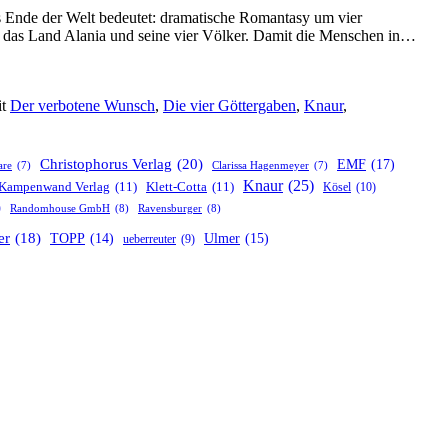
 Ende der Welt bedeutet: dramatische Romantasy um vier
„Die
n das Land Alania und seine vier Völker. Damit die Menschen in…
vier
Gött
(1):
it
Der verbotene Wunsch
,
Die vier Göttergaben
,
Knaur
,
Der
verb
Wun
von
Christophorus Verlag
(20)
EMF
(17)
are
(7)
Clarissa Hagenmeyer
(7)
Stefa
Knaur
(25)
Kampenwand Verlag
(11)
Klett-Cotta
(11)
Kösel
(10)
Hass
)
Randomhouse GmbH
(8)
Ravensburger
(8)
er
(18)
TOPP
(14)
Ulmer
(15)
ueberreuter
(9)