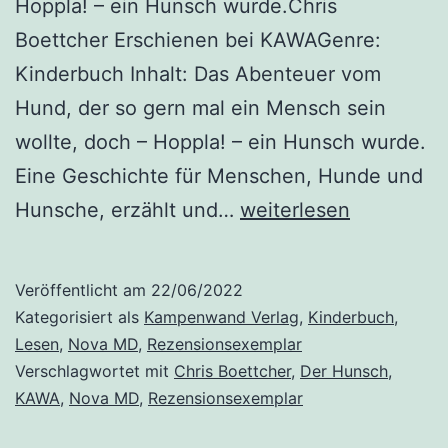
Hoppla! – ein Hunsch wurde.Chris
Boettcher Erschienen bei KAWAGenre:
Kinderbuch Inhalt: Das Abenteuer vom
Hund, der so gern mal ein Mensch sein
wollte, doch – Hoppla! – ein Hunsch wurde.
Eine Geschichte für Menschen, Hunde und
„Der
Hunsche, erzählt und…
weiterlesen
Hunsch“
von
Veröffentlicht am
22/06/2022
Chris
Kategorisiert als
Kampenwand Verlag
,
Kinderbuch
,
Boettcher
Lesen
,
Nova MD
,
Rezensionsexemplar
Verschlagwortet mit
Chris Boettcher
,
Der Hunsch
,
KAWA
,
Nova MD
,
Rezensionsexemplar