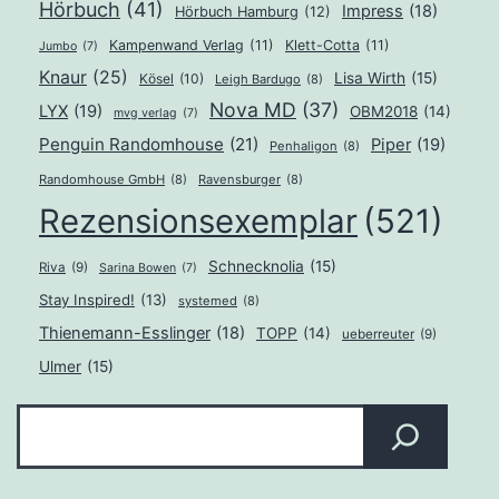
Hörbuch
(41)
Impress
(18)
Hörbuch Hamburg
(12)
Kampenwand Verlag
(11)
Klett-Cotta
(11)
Jumbo
(7)
Knaur
(25)
Lisa Wirth
(15)
Kösel
(10)
Leigh Bardugo
(8)
Nova MD
(37)
LYX
(19)
OBM2018
(14)
mvg verlag
(7)
Penguin Randomhouse
(21)
Piper
(19)
Penhaligon
(8)
Randomhouse GmbH
(8)
Ravensburger
(8)
Rezensionsexemplar
(521)
Schnecknolia
(15)
Riva
(9)
Sarina Bowen
(7)
Stay Inspired!
(13)
systemed
(8)
Thienemann-Esslinger
(18)
TOPP
(14)
ueberreuter
(9)
Ulmer
(15)
Suchen