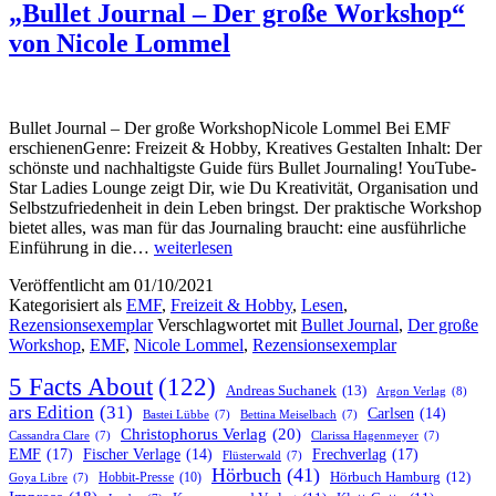
„Bullet Journal – Der große Workshop“
von Nicole Lommel
Bullet Journal – Der große WorkshopNicole Lommel Bei EMF
erschienenGenre: Freizeit & Hobby, Kreatives Gestalten Inhalt: Der
schönste und nachhaltigste Guide fürs Bullet Journaling! YouTube-
Star Ladies Lounge zeigt Dir, wie Du Kreativität, Organisation und
Selbstzufriedenheit in dein Leben bringst. Der praktische Workshop
bietet alles, was man für das Journaling braucht: eine ausführliche
„Bullet
Einführung in die…
weiterlesen
Journal
Veröffentlicht am
01/10/2021
–
Kategorisiert als
EMF
,
Freizeit & Hobby
,
Lesen
,
Der
Rezensionsexemplar
Verschlagwortet mit
Bullet Journal
,
Der große
große
Workshop
,
EMF
,
Nicole Lommel
,
Rezensionsexemplar
Workshop“
von
5 Facts About
(122)
Nicole
Andreas Suchanek
(13)
Argon Verlag
(8)
Lommel
ars Edition
(31)
Carlsen
(14)
Bastei Lübbe
(7)
Bettina Meiselbach
(7)
Christophorus Verlag
(20)
Cassandra Clare
(7)
Clarissa Hagenmeyer
(7)
EMF
(17)
Frechverlag
(17)
Fischer Verlage
(14)
Flüsterwald
(7)
Hörbuch
(41)
Hobbit-Presse
(10)
Hörbuch Hamburg
(12)
Goya Libre
(7)