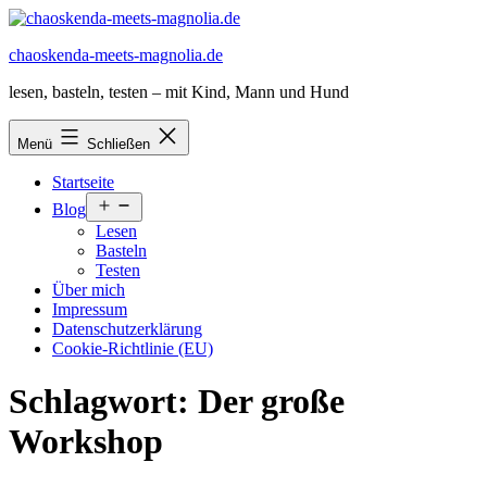
Zum
Inhalt
chaoskenda-meets-magnolia.de
springen
lesen, basteln, testen – mit Kind, Mann und Hund
Menü
Schließen
Startseite
Menü
Blog
öffnen
Lesen
Basteln
Testen
Über mich
Impressum
Datenschutzerklärung
Cookie-Richtlinie (EU)
Schlagwort:
Der große
Workshop