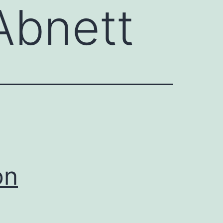
Abnett
on