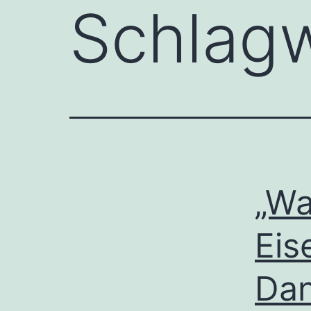
Schlag
„Wa
Eis
Dan