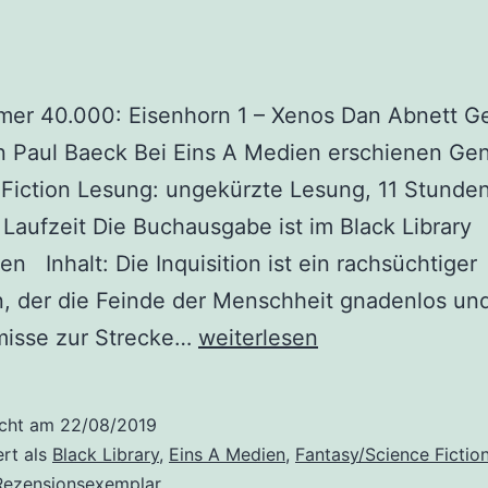
er 40.000: Eisenhorn 1 – Xenos Dan Abnett G
n Paul Baeck Bei Eins A Medien erschienen Gen
Fiction Lesung: ungekürzte Lesung, 11 Stunde
Laufzeit Die Buchausgabe ist im Black Library
en Inhalt: Die Inquisition ist ein rachsüchtiger
, der die Feinde der Menschheit gnadenlos un
„Warhammer
isse zur Strecke…
weiterlesen
40.000:
Eisenhorn
icht am
22/08/2019
1
ert als
Black Library
,
Eins A Medien
,
Fantasy/Science Fictio
–
Rezensionsexemplar