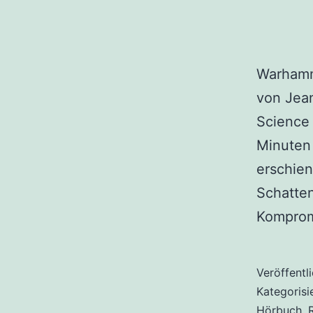
Warhamm
von Jea
Science 
Minuten 
erschien
Schatten
Komprom
Veröffentl
Kategorisi
Hörbuch
,