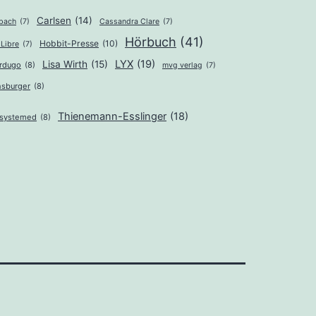
Carlsen
(14)
lbach
(7)
Cassandra Clare
(7)
Hörbuch
(41)
Hobbit-Presse
(10)
Libre
(7)
LYX
(19)
Lisa Wirth
(15)
ardugo
(8)
mvg verlag
(7)
sburger
(8)
Thienemann-Esslinger
(18)
systemed
(8)