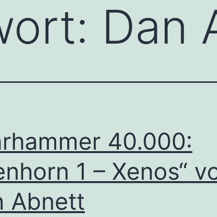
wort:
Dan 
rhammer 40.000:
enhorn 1 – Xenos“ v
 Abnett