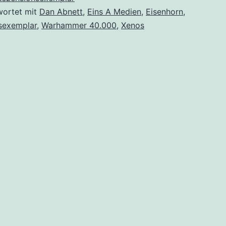
wortet mit
Dan Abnett
,
Eins A Medien
,
Eisenhorn
,
Xenos“
sexemplar
,
Warhammer 40.000
,
Xenos
von
Dan
Abnett