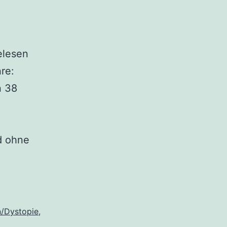
elesen
re:
n 38
d ohne
n/Dystopie
,