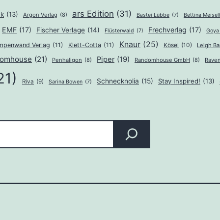
ars Edition
(31)
ek
(13)
Argon Verlag
(8)
Bastei Lübbe
(7)
Bettina Meise
EMF
(17)
Frechverlag
(17)
Fischer Verlage
(14)
Flüsterwald
(7)
Goya 
Knaur
(25)
mpenwand Verlag
(11)
Klett-Cotta
(11)
Kösel
(10)
Leigh B
domhouse
(21)
Piper
(19)
Penhaligon
(8)
Randomhouse GmbH
(8)
Raven
21)
Schnecknolia
(15)
Stay Inspired!
(13)
Riva
(9)
Sarina Bowen
(7)