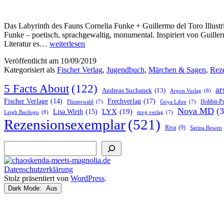
Das Labyrinth des Fauns Cornelia Funke + Guillermo del Toro Illust
Funke – poetisch, sprachgewaltig, monumental. Inspiriert von Guille
„Das
Literatur es…
weiterlesen
Labyrinth
Veröffentlicht am
10/09/2019
des
Kategorisiert als
Fischer Verlag
,
Jugendbuch
,
Märchen & Sagen
,
Rez
Fauns“
von
5 Facts About
(122)
Cornelia
ar
Andreas Suchanek
(13)
Argon Verlag
(8)
Funke
Frechverlag
(17)
Fischer Verlage
(14)
Hobbit-P
Flüsterwald
(7)
Goya Libre
(7)
+
Nova MD
(3
LYX
(19)
Lisa Wirth
(15)
Leigh Bardugo
(8)
mvg verlag
(7)
Guillermo
Rezensionsexemplar
(521)
del
Riva
(9)
Sarina Bowen
Toro
Suchen
Datenschutzerklärung
Stolz präsentiert von
WordPress
.
Dark Mode: