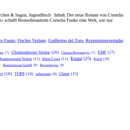
 Märchen & Sagen, Jugendbuch Inhalt: Der neue Roman von Cornelia
 schafft Bestsellerautorin Cornelia Funke eine Welt, wie nur
es Fauns
,
Fischer Verlage
,
Guillermo del Toro
,
Rezensionsexemplar
Christophorus Verlag
(20)
EMF
(17)
are
(7)
Clarissa Hagenmeyer
(7)
Knaur
(25)
Kampenwand Verlag
(11)
Klett-Cotta
(11)
Kösel
(10)
)
Randomhouse GmbH
(8)
Ravensburger
(8)
er
(18)
TOPP
(14)
Ulmer
(15)
ueberreuter
(9)