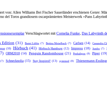
riert von: Allen Williams Bei Fischer Sauerländer erschienen Genre:
rmo del Toros grandiosem oscarprämierten Meisterwerk »Pans Labyrinth«
ensionsexemplar
Verschlagwortet mit
Cornelia Funke
,
Das Labyrinth d
s Edition
(31)
Carlsen
(14)
Bastei Lübbe
(7)
Bettina Meiselbach
(7)
Cassandra Cl
Hörbuch
(41)
Impress
(18)
resse
(10)
Hörbuch Hamburg
(12)
Jumbo
(7)
7)
Penguin Randomhouse
(21)
Piper
(19
OBM2018
(14)
Penhaligon
(8)
Thienemann-Essling
Schnecknolia
(15)
Stay Inspired!
(13)
systemed
(8)
(7)