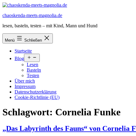
Zum
Inhalt
chaoskenda-meets-magnolia.de
springen
lesen, basteln, testen – mit Kind, Mann und Hund
Menü
Schließen
Startseite
Menü
Blog
öffnen
Lesen
Basteln
Testen
Über mich
Impressum
Datenschutzerklärung
Cookie-Richtlinie (EU)
Schlagwort:
Cornelia Funke
„Das Labyrinth des Fauns“ von Cornelia F