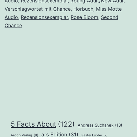
Chance“
Audio
,
Rezensionsexemplar
,
Young Adult/New Adult
Verschlagwortet mit
Chance
,
Hörbuch
,
Miss Motte
von
Audio
,
Rezensionsexemplar
,
Rose Bloom
,
Second
Rose
Chance
Bloom
5 Facts About
(122)
Andreas Suchanek
(13)
ars Edition
(31)
Argon Verlag
(8)
Bastei Lübbe
(7)