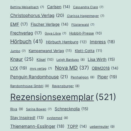
Carlsen
(14)
Bettina Meiselbach
(7)
Cassandra Clare
(7)
Christophorus Verlag
(20)
Clarissa Hagenmeyer
(7)
EMF
(17)
Fischer Verlage
(14)
Flüsterwald
(7)
Frechverlag
(17)
Hobbit-Presse
(10)
Goya Libre
(7)
Hörbuch
(41)
Impress
(18)
Hörbuch Hamburg
(12)
Kampenwand Verlag
(11)
Klett-Cotta
(11)
Jumbo
(7)
Knaur
(25)
Lisa Wirth
(15)
Kösel
(10)
Leigh Bardugo
(8)
Nova MD
(37)
LYX
(19)
OBM2018
(14)
mvg verlag
(7)
Penguin Randomhouse
(21)
Piper
(19)
Penhaligon
(8)
Randomhouse GmbH
(8)
Ravensburger
(8)
Rezensionsexemplar
(521)
Schnecknolia
(15)
Riva
(9)
Sarina Bowen
(7)
Stay Inspired!
(13)
systemed
(8)
Thienemann-Esslinger
(18)
TOPP
(14)
ueberreuter
(9)