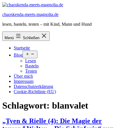
Zum
Inhalt
chaoskenda-meets-magnolia.de
springen
lesen, basteln, testen – mit Kind, Mann und Hund
Menü
Schließen
Startseite
Menü
Blog
öffnen
Lesen
Basteln
Testen
Über mich
Impressum
Datenschutzerklärung
Cookie-Richtlinie (EU)
Schlagwort:
blanvalet
„Tyen & Rielle (4): Die Magie der