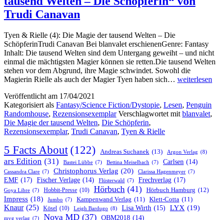
tausend Welten – Die Schöpferin“ von
Trudi Canavan
Tyen & Rielle (4): Die Magie der tausend Welten – Die
SchöpferinTrudi Canavan Bei blanvalet erschienenGenre: Fantasy
Inhalt: Die tausend Welten sind dem Untergang geweiht – und nicht
einmal die mächtigsten Magier können sie retten.Die tausend Welten
stehen vor dem Abgrund, ihre Magie schwindet. Sowohl die
„Tyen
Magierin Rielle als auch der Magier Tyen haben sich…
weiterlesen
&
Veröffentlicht am
17/04/2021
Rielle
Kategorisiert als
Fantasy/Science Fiction/Dystopie
,
Lesen
,
Penguin
(4):
Randomhouse
,
Rezensionsexemplar
Verschlagwortet mit
blanvalet
,
Die
Die Magie der tausend Welten
,
Die Schöpferin
,
Magie
Rezensionsexemplar
,
Trudi Canavan
,
Tyen & Rielle
der
tausend
5 Facts About
(122)
Welten
Andreas Suchanek
(13)
Argon Verlag
(8)
–
ars Edition
(31)
Carlsen
(14)
Bastei Lübbe
(7)
Bettina Meiselbach
(7)
Die
Christophorus Verlag
(20)
Cassandra Clare
(7)
Clarissa Hagenmeyer
(7)
Schöpferin“
EMF
(17)
Frechverlag
(17)
Fischer Verlage
(14)
Flüsterwald
(7)
von
Hörbuch
(41)
Hobbit-Presse
(10)
Hörbuch Hamburg
(12)
Goya Libre
(7)
Trudi
Impress
(18)
Kampenwand Verlag
(11)
Klett-Cotta
(11)
Jumbo
(7)
Canavan
Knaur
(25)
LYX
(19)
Lisa Wirth
(15)
Kösel
(10)
Leigh Bardugo
(8)
Nova MD
(37)
OBM2018
(14)
mvg verlag
(7)