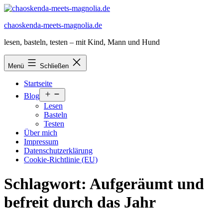
Zum
Inhalt
chaoskenda-meets-magnolia.de
springen
lesen, basteln, testen – mit Kind, Mann und Hund
Menü
Schließen
Startseite
Menü
Blog
öffnen
Lesen
Basteln
Testen
Über mich
Impressum
Datenschutzerklärung
Cookie-Richtlinie (EU)
Schlagwort:
Aufgeräumt und
befreit durch das Jahr