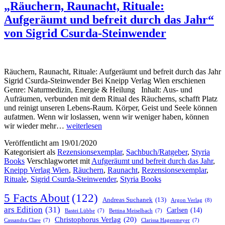
„Räuchern, Raunacht, Rituale:
Aufgeräumt und befreit durch das Jahr“
von Sigrid Csurda-Steinwender
Räuchern, Raunacht, Rituale: Aufgeräumt und befreit durch das Jahr
Sigrid Csurda-Steinwender Bei Kneipp Verlag Wien erschienen
Genre: Naturmedizin, Energie & Heilung Inhalt: Aus- und
Aufräumen, verbunden mit dem Ritual des Räucherns, schafft Platz
und reinigt unseren Lebens-Raum. Körper, Geist und Seele können
aufatmen. Wenn wir loslassen, wenn wir weniger haben, können
„Räuchern,
wir wieder mehr…
weiterlesen
Raunacht,
Veröffentlicht am
19/01/2020
Rituale:
Kategorisiert als
Rezensionsexemplar
,
Sachbuch/Ratgeber
,
Styria
Aufgeräumt
Books
Verschlagwortet mit
Aufgeräumt und befreit durch das Jahr
,
und
Kneipp Verlag Wien
,
Räuchern
,
Raunacht
,
Rezensionsexemplar
,
befreit
Rituale
,
Sigrid Csurda-Steinwender
,
Styria Books
durch
das
5 Facts About
(122)
Jahr“
Andreas Suchanek
(13)
Argon Verlag
(8)
von
ars Edition
(31)
Carlsen
(14)
Bastei Lübbe
(7)
Bettina Meiselbach
(7)
Sigrid
Christophorus Verlag
(20)
Cassandra Clare
(7)
Clarissa Hagenmeyer
(7)
Csurda-