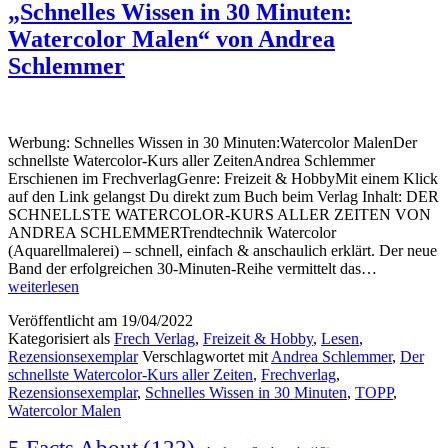
„Schnelles Wissen in 30 Minuten:
Watercolor Malen“ von Andrea
Schlemmer
Werbung: Schnelles Wissen in 30 Minuten:Watercolor MalenDer
schnellste Watercolor-Kurs aller ZeitenAndrea Schlemmer
Erschienen im FrechverlagGenre: Freizeit & HobbyMit einem Klick
auf den Link gelangst Du direkt zum Buch beim Verlag Inhalt: DER
SCHNELLSTE WATERCOLOR-KURS ALLER ZEITEN VON
ANDREA SCHLEMMERTrendtechnik Watercolor
(Aquarellmalerei) – schnell, einfach & anschaulich erklärt. Der neue
„Schnelles
Band der erfolgreichen 30-Minuten-Reihe vermittelt das…
Wissen
weiterlesen
in
Veröffentlicht am
19/04/2022
30
Kategorisiert als
Frech Verlag
,
Freizeit & Hobby
,
Lesen
,
Minuten:
Rezensionsexemplar
Verschlagwortet mit
Andrea Schlemmer
,
Der
Watercolor
schnellste Watercolor-Kurs aller Zeiten
,
Frechverlag
,
Malen“
Rezensionsexemplar
,
Schnelles Wissen in 30 Minuten
,
TOPP
,
von
Watercolor Malen
Andrea
Schlemmer