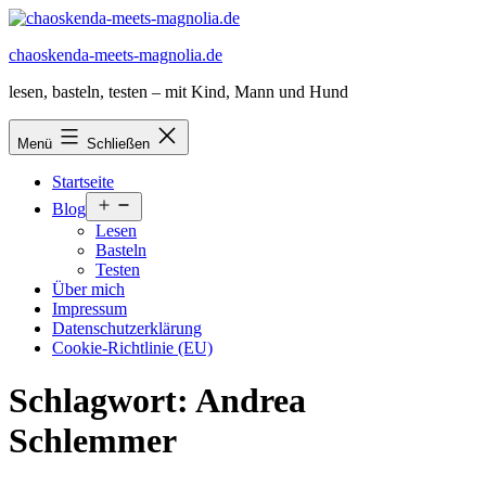
Zum
Inhalt
chaoskenda-meets-magnolia.de
springen
lesen, basteln, testen – mit Kind, Mann und Hund
Menü
Schließen
Startseite
Menü
Blog
öffnen
Lesen
Basteln
Testen
Über mich
Impressum
Datenschutzerklärung
Cookie-Richtlinie (EU)
Schlagwort:
Andrea
Schlemmer