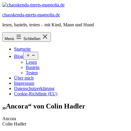
Zum
Inhalt
chaoskenda-meets-magnolia.de
springen
lesen, basteln, testen – mit Kind, Mann und Hund
Menü
Schließen
Startseite
Menü
Blog
öffnen
Lesen
Basteln
Testen
Über mich
Impressum
Datenschutzerklärung
Cookie-Richtlinie (EU)
„Ancora“ von Colin Hadler
Ancora
Colin Hadler