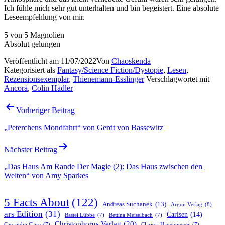
Ich fühle mich sehr gut unterhalten und bin begeistert. Eine absolute
Leseempfehlung von mir.
5 von 5 Magnolien
Absolut gelungen
Veröffentlicht am
11/07/2022
Von
Chaoskenda
Kategorisiert als
Fantasy/Science Fiction/Dystopie
,
Lesen
,
Rezensionsexemplar
,
Thienemann-Esslinger
Verschlagwortet mit
Ancora
,
Colin Hadler
Beitragsnavigation
Vorheriger Beitrag
„Peterchens Mondfahrt“ von Gerdt von Bassewitz
Nächster Beitrag
„Das Haus Am Rande Der Magie (2): Das Haus zwischen den
Welten“ von Amy Sparkes
5 Facts About
(122)
Andreas Suchanek
(13)
Argon Verlag
(8)
ars Edition
(31)
Carlsen
(14)
Bastei Lübbe
(7)
Bettina Meiselbach
(7)
Christophorus Verlag
(20)
Cassandra Clare
(7)
Clarissa Hagenmeyer
(7)