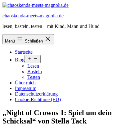
Zum
Inhalt
chaoskenda-meets-magnolia.de
springen
lesen, basteln, testen – mit Kind, Mann und Hund
Menü
Schließen
Startseite
Menü
Blog
öffnen
Lesen
Basteln
Testen
Über mich
Impressum
Datenschutzerklärung
Cookie-Richtlinie (EU)
„Night of Crowns 1: Spiel um dein
Schicksal“ von Stella Tack