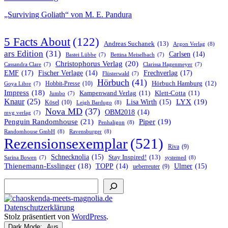
„Surviving Goliath“ von M. E. Pandura
5 Facts About
(122)
Andreas Suchanek
(13)
Argon Verlag
(8)
ars Edition
(31)
Carlsen
(14)
Bastei Lübbe
(7)
Bettina Meiselbach
(7)
Christophorus Verlag
(20)
Cassandra Clare
(7)
Clarissa Hagenmeyer
(7)
EMF
(17)
Frechverlag
(17)
Fischer Verlage
(14)
Flüsterwald
(7)
Hörbuch
(41)
Hobbit-Presse
(10)
Hörbuch Hamburg
(12)
Goya Libre
(7)
Impress
(18)
Kampenwand Verlag
(11)
Klett-Cotta
(11)
Jumbo
(7)
Knaur
(25)
LYX
(19)
Lisa Wirth
(15)
Kösel
(10)
Leigh Bardugo
(8)
Nova MD
(37)
OBM2018
(14)
mvg verlag
(7)
Penguin Randomhouse
(21)
Piper
(19)
Penhaligon
(8)
Randomhouse GmbH
(8)
Ravensburger
(8)
Rezensionsexemplar
(521)
Riva
(9)
Schnecknolia
(15)
Stay Inspired!
(13)
systemed
(8)
Sarina Bowen
(7)
Thienemann-Esslinger
(18)
TOPP
(14)
Ulmer
(15)
ueberreuter
(9)
Suchen
Datenschutzerklärung
Stolz präsentiert von
WordPress
.
Dark Mode: