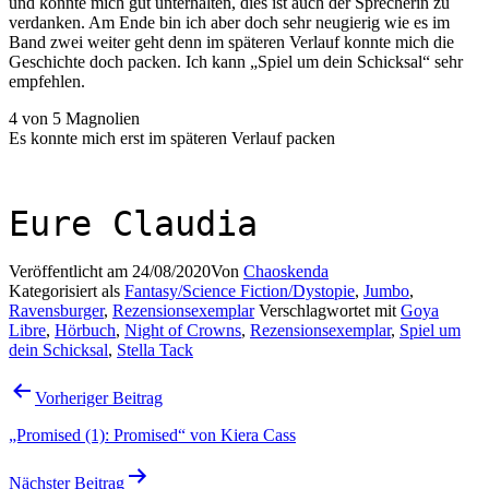
und konnte mich gut unterhalten, dies ist auch der Sprecherin zu
verdanken. Am Ende bin ich aber doch sehr neugierig wie es im
Band zwei weiter geht denn im späteren Verlauf konnte mich die
Geschichte doch packen. Ich kann „Spiel um dein Schicksal“ sehr
empfehlen.
4 von 5 Magnolien
Es konnte mich erst im späteren Verlauf packen
Eure Claudia
Veröffentlicht am
24/08/2020
Von
Chaoskenda
Kategorisiert als
Fantasy/Science Fiction/Dystopie
,
Jumbo
,
Ravensburger
,
Rezensionsexemplar
Verschlagwortet mit
Goya
Libre
,
Hörbuch
,
Night of Crowns
,
Rezensionsexemplar
,
Spiel um
dein Schicksal
,
Stella Tack
Beitragsnavigation
Vorheriger Beitrag
„Promised (1): Promised“ von Kiera Cass
Nächster Beitrag