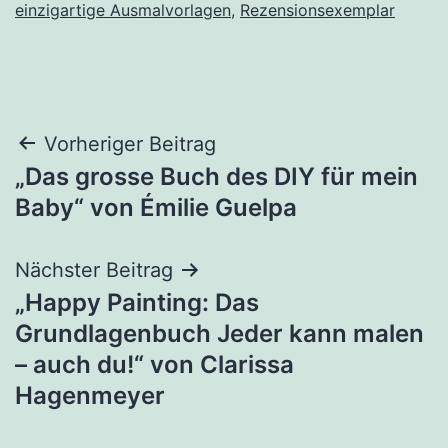
einzigartige Ausmalvorlagen
,
Rezensionsexemplar
Beitragsnavigation
Vorheriger Beitrag
„Das grosse Buch des DIY für mein
Baby“ von Émilie Guelpa
Nächster Beitrag
„Happy Painting: Das
Grundlagenbuch Jeder kann malen
– auch du!“ von Clarissa
Hagenmeyer