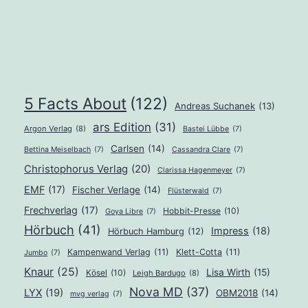
5 Facts About
(122)
Andreas Suchanek
(13)
ars Edition
(31)
Argon Verlag
(8)
Bastei Lübbe
(7)
Carlsen
(14)
Bettina Meiselbach
(7)
Cassandra Clare
(7)
Christophorus Verlag
(20)
Clarissa Hagenmeyer
(7)
EMF
(17)
Fischer Verlage
(14)
Flüsterwald
(7)
Frechverlag
(17)
Hobbit-Presse
(10)
Goya Libre
(7)
Hörbuch
(41)
Impress
(18)
Hörbuch Hamburg
(12)
Kampenwand Verlag
(11)
Klett-Cotta
(11)
Jumbo
(7)
Knaur
(25)
Lisa Wirth
(15)
Kösel
(10)
Leigh Bardugo
(8)
Nova MD
(37)
LYX
(19)
OBM2018
(14)
mvg verlag
(7)