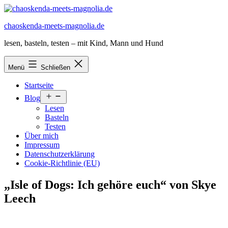
Zum
Inhalt
chaoskenda-meets-magnolia.de
springen
lesen, basteln, testen – mit Kind, Mann und Hund
Menü
Schließen
Startseite
Menü
Blog
öffnen
Lesen
Basteln
Testen
Über mich
Impressum
Datenschutzerklärung
Cookie-Richtlinie (EU)
„Isle of Dogs: Ich gehöre euch“ von Skye
Leech