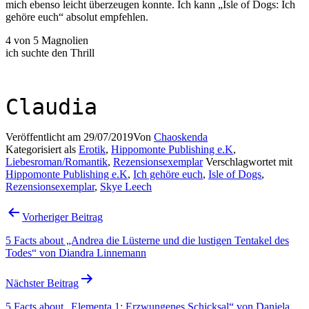
mich ebenso leicht überzeugen konnte. Ich kann „Isle of Dogs: Ich
gehöre euch“ absolut empfehlen.
4 von 5 Magnolien
ich suchte den Thrill
Claudia
Veröffentlicht am
29/07/2019
Von
Chaoskenda
Kategorisiert als
Erotik
,
Hippomonte Publishing e.K
,
Liebesroman/Romantik
,
Rezensionsexemplar
Verschlagwortet mit
Hippomonte Publishing e.K
,
Ich gehöre euch
,
Isle of Dogs
,
Rezensionsexemplar
,
Skye Leech
Beitragsnavigation
Vorheriger Beitrag
5 Facts about „Andrea die Lüsterne und die lustigen Tentakel des
Todes“ von Diandra Linnemann
Nächster Beitrag
5 Facts about „Elementa 1: Erzwungenes Schicksal“ von Daniela