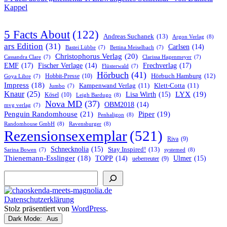
Kappel
5 Facts About
(122)
Andreas Suchanek
(13)
Argon Verlag
(8)
ars Edition
(31)
Carlsen
(14)
Bastei Lübbe
(7)
Bettina Meiselbach
(7)
Christophorus Verlag
(20)
Cassandra Clare
(7)
Clarissa Hagenmeyer
(7)
EMF
(17)
Frechverlag
(17)
Fischer Verlage
(14)
Flüsterwald
(7)
Hörbuch
(41)
Hobbit-Presse
(10)
Hörbuch Hamburg
(12)
Goya Libre
(7)
Impress
(18)
Kampenwand Verlag
(11)
Klett-Cotta
(11)
Jumbo
(7)
Knaur
(25)
LYX
(19)
Lisa Wirth
(15)
Kösel
(10)
Leigh Bardugo
(8)
Nova MD
(37)
OBM2018
(14)
mvg verlag
(7)
Penguin Randomhouse
(21)
Piper
(19)
Penhaligon
(8)
Randomhouse GmbH
(8)
Ravensburger
(8)
Rezensionsexemplar
(521)
Riva
(9)
Schnecknolia
(15)
Stay Inspired!
(13)
systemed
(8)
Sarina Bowen
(7)
Thienemann-Esslinger
(18)
TOPP
(14)
Ulmer
(15)
ueberreuter
(9)
Suchen
Datenschutzerklärung
Stolz präsentiert von
WordPress
.
Dark Mode: