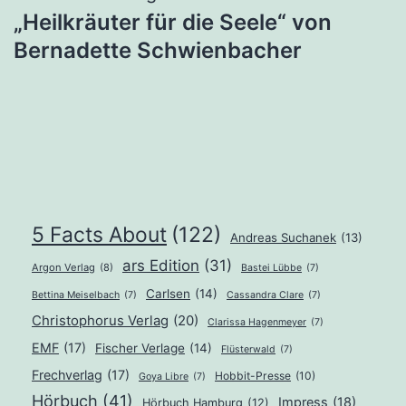
„Heilkräuter für die Seele“ von
Bernadette Schwienbacher
5 Facts About
(122)
Andreas Suchanek
(13)
ars Edition
(31)
Argon Verlag
(8)
Bastei Lübbe
(7)
Carlsen
(14)
Bettina Meiselbach
(7)
Cassandra Clare
(7)
Christophorus Verlag
(20)
Clarissa Hagenmeyer
(7)
EMF
(17)
Fischer Verlage
(14)
Flüsterwald
(7)
Frechverlag
(17)
Hobbit-Presse
(10)
Goya Libre
(7)
Hörbuch
(41)
Impress
(18)
Hörbuch Hamburg
(12)