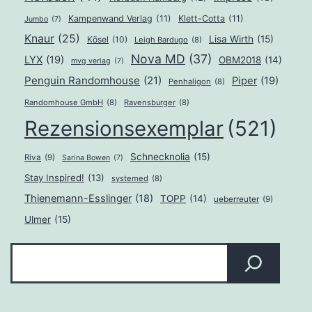
Kampenwand Verlag
(11)
Klett-Cotta
(11)
Jumbo
(7)
Knaur
(25)
Lisa Wirth
(15)
Kösel
(10)
Leigh Bardugo
(8)
Nova MD
(37)
LYX
(19)
OBM2018
(14)
mvg verlag
(7)
Penguin Randomhouse
(21)
Piper
(19)
Penhaligon
(8)
Randomhouse GmbH
(8)
Ravensburger
(8)
Rezensionsexemplar
(521)
Schnecknolia
(15)
Riva
(9)
Sarina Bowen
(7)
Stay Inspired!
(13)
systemed
(8)
Thienemann-Esslinger
(18)
TOPP
(14)
ueberreuter
(9)
Ulmer
(15)
Suchen