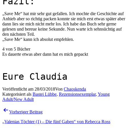
Fazit:
„Save Me“ hat mir sehr gut gefallen. Ich mochte die Geschichte auf
Anhieb aber so richtig packen konnte sie mich erst etwas später aber
dann lies sie mich nicht mehr los. Ich habe das Buch sehr gerne
gelesen und bereue keine Sekunde. Nun warte ich sehnsüchtig auf
den nächsten Teil.
„Save Me“ kann ich absolut empfehlen.
4 von 5 Bücher
Es dauerte etwas aber dann hat es mich gepackt
Eure Claudia
Veröffentlicht am
28/03/2018
Von
Chaoskenda
Kategorisiert als
Bastei Lübbe
,
Rezensionsexemplar
,
Young
Adult/New Adult
Beitragsnavigation
Vorheriger Beitrag
„Valenias Töchter (1) – Die fünf Gaben“ von Rebecca Ross