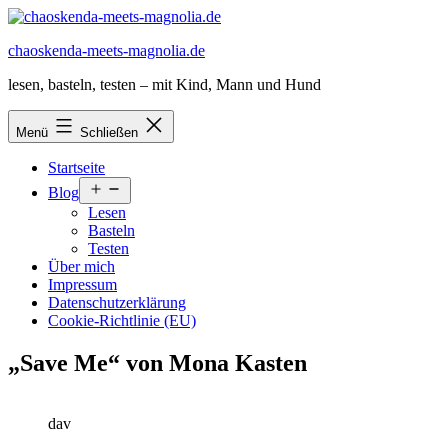
Zum
Inhalt
chaoskenda-meets-magnolia.de
springen
lesen, basteln, testen – mit Kind, Mann und Hund
Menü
Schließen
Startseite
Menü
Blog
öffnen
Lesen
Basteln
Testen
Über mich
Impressum
Datenschutzerklärung
Cookie-Richtlinie (EU)
„Save Me“ von Mona Kasten
dav