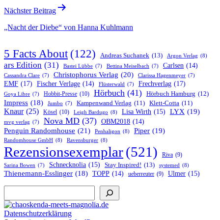
Nächster Beitrag
„Nacht der Diebe“ von Hanna Kuhlmann
5 Facts About
(122)
Andreas Suchanek
(13)
Argon Verlag
(8)
ars Edition
(31)
Carlsen
(14)
Bastei Lübbe
(7)
Bettina Meiselbach
(7)
Christophorus Verlag
(20)
Cassandra Clare
(7)
Clarissa Hagenmeyer
(7)
EMF
(17)
Frechverlag
(17)
Fischer Verlage
(14)
Flüsterwald
(7)
Hörbuch
(41)
Hobbit-Presse
(10)
Hörbuch Hamburg
(12)
Goya Libre
(7)
Impress
(18)
Kampenwand Verlag
(11)
Klett-Cotta
(11)
Jumbo
(7)
Knaur
(25)
LYX
(19)
Lisa Wirth
(15)
Kösel
(10)
Leigh Bardugo
(8)
Nova MD
(37)
OBM2018
(14)
mvg verlag
(7)
Penguin Randomhouse
(21)
Piper
(19)
Penhaligon
(8)
Randomhouse GmbH
(8)
Ravensburger
(8)
Rezensionsexemplar
(521)
Riva
(9)
Schnecknolia
(15)
Stay Inspired!
(13)
systemed
(8)
Sarina Bowen
(7)
Thienemann-Esslinger
(18)
TOPP
(14)
Ulmer
(15)
ueberreuter
(9)
Suchen
Datenschutzerklärung