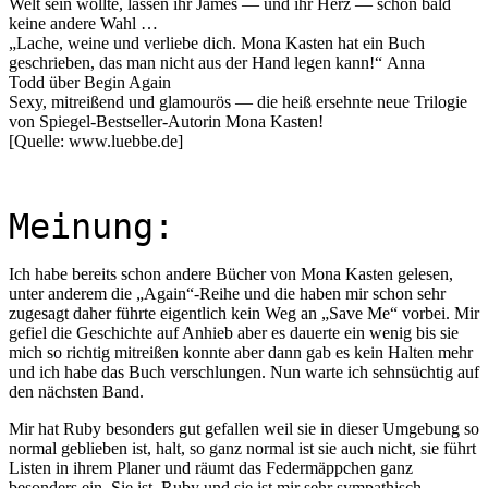
Welt sein wollte, lassen ihr James — und ihr Herz — schon bald
keine andere Wahl …
„Lache, weine und verliebe dich. Mona Kasten hat ein Buch
geschrieben, das man nicht aus der Hand legen kann!“ Anna
Todd über Begin Again
Sexy, mitreißend und glamourös — die heiß ersehnte neue Trilogie
von Spiegel-Bestseller-Autorin Mona Kasten!
[Quelle: www.luebbe.de]
Meinung:
Ich habe bereits schon andere Bücher von Mona Kasten gelesen,
unter anderem die „Again“-Reihe und die haben mir schon sehr
zugesagt daher führte eigentlich kein Weg an „Save Me“ vorbei. Mir
gefiel die Geschichte auf Anhieb aber es dauerte ein wenig bis sie
mich so richtig mitreißen konnte aber dann gab es kein Halten mehr
und ich habe das Buch verschlungen. Nun warte ich sehnsüchtig auf
den nächsten Band.
Mir hat Ruby besonders gut gefallen weil sie in dieser Umgebung so
normal geblieben ist, halt, so ganz normal ist sie auch nicht, sie führt
Listen in ihrem Planer und räumt das Federmäppchen ganz
besonders ein. Sie ist, Ruby und sie ist mir sehr sympathisch.