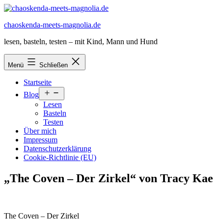
Zum
Inhalt
chaoskenda-meets-magnolia.de
springen
lesen, basteln, testen – mit Kind, Mann und Hund
Menü
Schließen
Startseite
Menü
Blog
öffnen
Lesen
Basteln
Testen
Über mich
Impressum
Datenschutzerklärung
Cookie-Richtlinie (EU)
„The Coven – Der Zirkel“ von Tracy Kae
The Coven – Der Zirkel