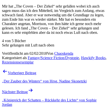
Mir hat „The Coven – Der Zirkel“ sehr gefallen wobei ich auch
sagen muss das ich den Mittelteil, im Vergleich zum Anfang, etwas
schwach fand. Aber er war notwendig um die Grundlage zu legen,
zum Ende hin war es wieder stärker. Mir hat es besonders ein
Charakter angetan, Morrison, von ihm hätte ich gerne noch mehr
gelesen. Ich fand „The Coven – Der Zirkel“ sehr gelungen und
kann es sehr empfehlen aber da ist noch etwas Luft nach oben.
4 von 5 Bücher
Sehr gelungen mit Luft nach oben
Veröffentlicht am
02/02/2018
Von
Chaoskenda
Kategorisiert als
Fantasy/Science Fiction/Dystopie
,
Hawkify Books
,
Rezensionsexemplar
Beitragsnavigation
Vorheriger Beitrag
„Der Zauber des Winters“ von Hrsg. Nadine Skonetzki
Nächster Beitrag
„Königreich der Schatten – Rückkehr des Lichts“ von Sophie
Jordan